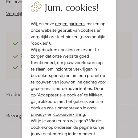
Reserveer direct in een van onze 37 boutiques
Jum, cookies!
Vergelijkbare items
Wij, en onze
negen partners
, maken op
onze website gebruik van cookies en
vergelijkbare technieken (gezamenlijk:
"cookies").
Gratis verzending
vanaf €75,-
Wij gebruiken cookies om ervoor te
Gratis retourneren
binnen 30 dagen*
zorgen dat onze website goed
functioneert, om jouw voorkeuren op
Betaal achteraf
met Klarna
te slaan, om inzicht te verkrijgen in
bezoekersgedrag en om een profiel op
te bouwen van jouw online gedrag voor
gepersonaliseerde advertenties. Door
Product informatie
op "Accepteer alle cookies" te klikken,
ga je akkoord met het gebruik van alle
cookies zoals omschreven in onze
privacy-
en
cookieverklaring
.
Bezorgen & retourneren
Wil je je voorkeuren wijzigen? Via de
cookieknop onderaan de pagina kun je
jouw toestemming ieder moment