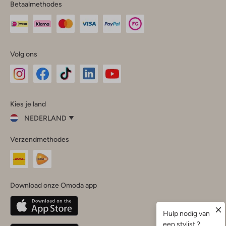
Betaalmethodes
Volg ons
Omoda
Omoda
Omoda
Omoda
Omoda
Kies je land
Instagram
Facebook
TikTok
LinkedIn
YouTube
NEDERLAND
Kies
Verzendmethodes
je
Sluit
land
Nederland
België
(Nederlands)
Download onze Omoda app
Belgique
(Français)
Deutschland