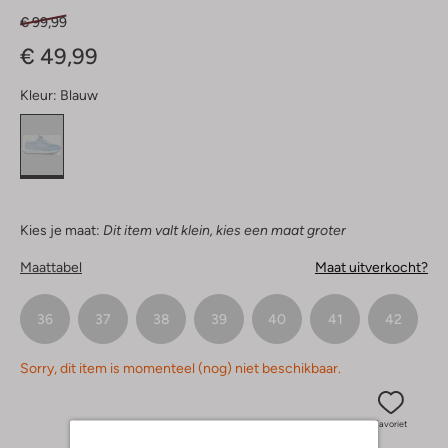
€ 99,99
€ 49,99
Kleur:
Blauw
Kies je maat:
Dit item valt klein, kies een maat groter
Maattabel
Maat uitverkocht?
36
37
38
39
40
41
42
Sorry, dit item is momenteel (nog) niet beschikbaar.
Favoriet