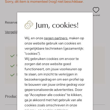
Sorry, dit item is momenteel (nog) niet beschikbaar.
Favoriet
Jum, cookies!
Reserveer direct in een van onze 37 boutiques
Vergelijkbare items
Wij, en onze
negen partners
, maken op
onze website gebruik van cookies en
vergelijkbare technieken (gezamenlijk:
"cookies").
Gratis verzending
vanaf €75,-
Wij gebruiken cookies om ervoor te
zorgen dat onze website goed
Gratis retourneren
binnen 30 dagen*
functioneert, om jouw voorkeuren op
te slaan, om inzicht te verkrijgen in
Betaal achteraf
met Klarna
bezoekersgedrag en om een profiel op
te bouwen van jouw online gedrag voor
gepersonaliseerde advertenties. Door
op "Accepteer alle cookies" te klikken,
Product informatie
ga je akkoord met het gebruik van alle
cookies zoals omschreven in onze