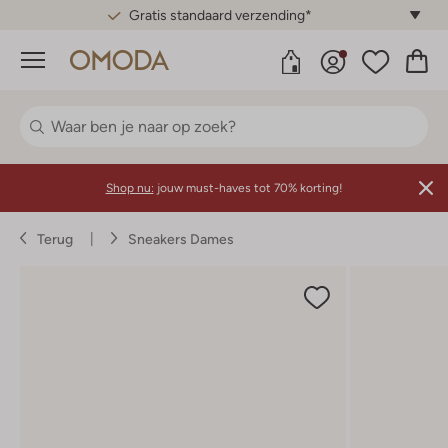
Gratis standaard verzending*
Menu
Shop nu:
jouw must-haves tot 70% korting!
Terug
Sneakers Dames