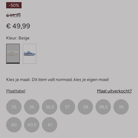
Sterren
-50%
€ 99,99
€ 49,99
Kleur:
Beige
Kies je maat:
Dit item valt normaal, kies je eigen maat
Maattabel
Maat uitverkocht?
35
36
36,5
37
38
38,5
39
40
40,5
41