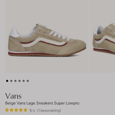
Vans
Beige Vans Lage Sneakers Super Lowpro
5
1
5
/5
(1 beoordeling)