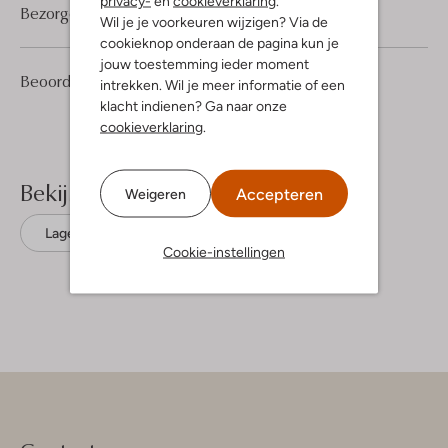
privacy-
en
cookieverklaring
.
Bezorgen & retourneren
Wil je je voorkeuren wijzigen? Via de
cookieknop onderaan de pagina kun je
jouw toestemming ieder moment
1
5
Beoordelingen
(1)
5
intrekken. Wil je meer informatie of een
/5
Sterren
klacht indienen? Ga naar onze
cookieverklaring
.
Bekijk meer
Accepteren
Weigeren
Lage sneakers
Vans
Suède
Cookie-instellingen