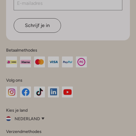
Schrijf je in
Betaalmethodes
Volg ons
Omoda
Omoda
Omoda
Omoda
Omoda
Kies je land
Instagram
Facebook
TikTok
LinkedIn
YouTube
NEDERLAND
Kies
Verzendmethodes
je
Sluit