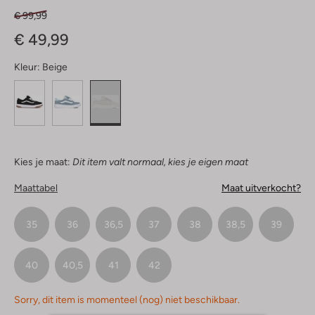
€ 99,99
€ 49,99
Kleur:
Beige
Kies je maat:
Dit item valt normaal, kies je eigen maat
Maattabel
Maat uitverkocht?
35
36
36,5
37
38
38,5
39
40
40,5
41
42
Sorry, dit item is momenteel (nog) niet beschikbaar.