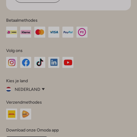
Betaalmethodes
Volg ons
Omoda
Omoda
Omoda
Omoda
Omoda
Kies je land
Instagram
Facebook
TikTok
LinkedIn
YouTube
NEDERLAND
Kies
Verzendmethodes
je
Sluit
land
Nederland
België
(Nederlands)
Download onze Omoda app
Belgique
(Français)