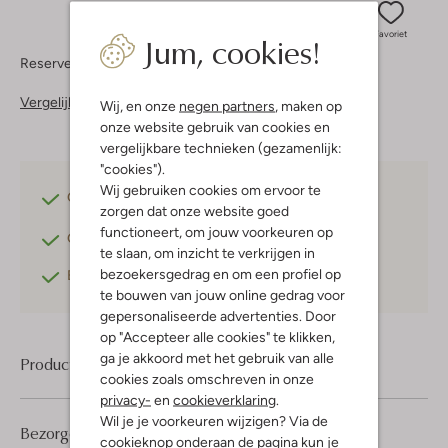
Jum, cookies!
Favoriet
Reserveer direct in een van onze 37 boutiques
Vergelijkbare items
Wij, en onze
negen partners
, maken op
onze website gebruik van cookies en
vergelijkbare technieken (gezamenlijk:
"cookies").
Wij gebruiken cookies om ervoor te
Gratis verzending
vanaf €75,-
zorgen dat onze website goed
functioneert, om jouw voorkeuren op
Gratis retourneren
binnen 30 dagen*
te slaan, om inzicht te verkrijgen in
bezoekersgedrag en om een profiel op
Betaal achteraf
met Klarna
te bouwen van jouw online gedrag voor
gepersonaliseerde advertenties. Door
op "Accepteer alle cookies" te klikken,
ga je akkoord met het gebruik van alle
Product informatie
cookies zoals omschreven in onze
privacy-
en
cookieverklaring
.
Wil je je voorkeuren wijzigen? Via de
Bezorgen & retourneren
cookieknop onderaan de pagina kun je