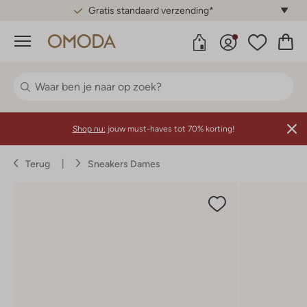
Gratis standaard verzending*
Menu
Shop nu:
jouw must-haves tot 70% korting!
Terug
Sneakers Dames