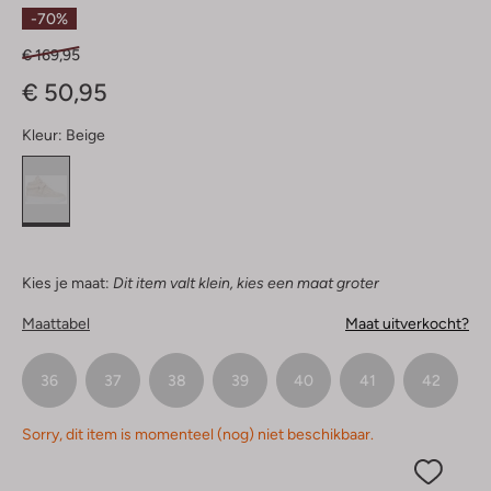
Sterren
-70%
€ 169,95
€ 50,95
Kleur:
Beige
Kies je maat:
Dit item valt klein, kies een maat groter
Maattabel
Maat uitverkocht?
36
37
38
39
40
41
42
Sorry, dit item is momenteel (nog) niet beschikbaar.