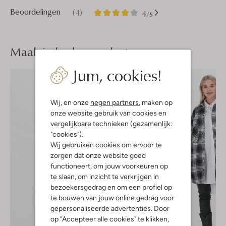
4
4
Beoordelingen
(4)
4
/5
Sterren
Maak je
look compleet
Jum, cookies!
Wij, en onze
negen partners
, maken op
onze website gebruik van cookies en
vergelijkbare technieken (gezamenlijk:
"cookies").
Wij gebruiken cookies om ervoor te
zorgen dat onze website goed
functioneert, om jouw voorkeuren op
te slaan, om inzicht te verkrijgen in
bezoekersgedrag en om een profiel op
te bouwen van jouw online gedrag voor
gepersonaliseerde advertenties. Door
op "Accepteer alle cookies" te klikken,