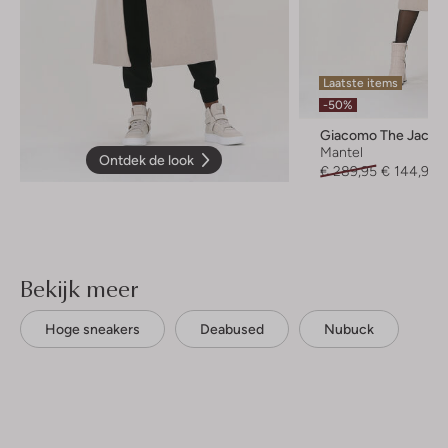
Laatste items
-50%
Giacomo The Jacke
Mantel
Ontdek de look
€ 289,95
€ 144,95
Bekijk meer
Hoge sneakers
Deabused
Nubuck