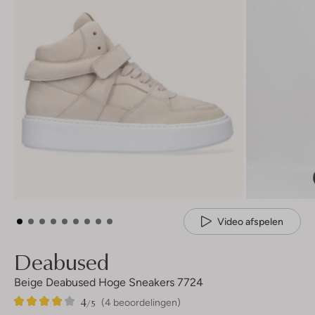
Video afspelen
Deabused
Beige Deabused Hoge Sneakers 7724
4
4
4
/5
(4 beoordelingen)