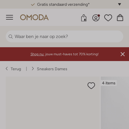
Gratis standaard verzending*
Menu
Shop nu:
jouw must-haves tot 70% korting!
Terug
Sneakers Dames
4 items