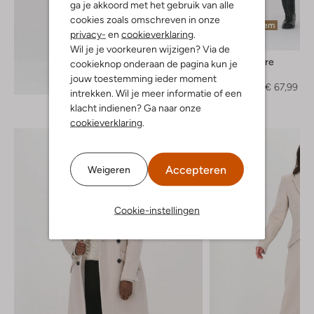
ga je akkoord met het gebruik van alle
cookies zoals omschreven in onze
Laatste item
privacy-
en
cookieverklaring
.
-60%
Wil je je voorkeuren wijzigen? Via de
Co'couture
cookieknop onderaan de pagina kun je
Mantel
jouw toestemming ieder moment
Ontdek de look
€ 169,95
€ 67,99
intrekken. Wil je meer informatie of een
klacht indienen? Ga naar onze
cookieverklaring
.
Accepteren
Weigeren
Cookie-instellingen