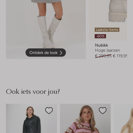
Laatste items
-60%
Nubikk
Hoge laarzen
Ontdek de look
€ 299,95
€ 119,95
Ook iets voor jou?