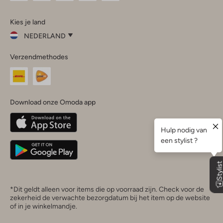
Omoda
Omoda
Omoda
Omoda
Omoda
Kies je land
Instagram
Facebook
TikTok
LinkedIn
YouTube
NEDERLAND
Kies
Verzendmethodes
je
Sluit
land
Nederland
België
(Nederlands)
Download onze Omoda app
Belgique
(Français)
Deutschland
*Dit geldt alleen voor items die op voorraad zijn. Check voor de
zekerheid de verwachte bezorgdatum bij het item op de website
of in je winkelmandje.