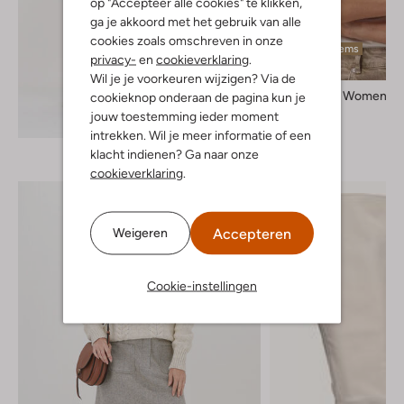
op "Accepteer alle cookies" te klikken,
ga je akkoord met het gebruik van alle
cookies zoals omschreven in onze
Laatste items
privacy-
en
cookieverklaring
.
Wil je je voorkeuren wijzigen? Via de
Selected Women
cookieknop onderaan de pagina kun je
T-shirt
jouw toestemming ieder moment
Ontdek de look
€ 19,99
intrekken. Wil je meer informatie of een
klacht indienen? Ga naar onze
cookieverklaring
.
Accepteren
Weigeren
Cookie-instellingen