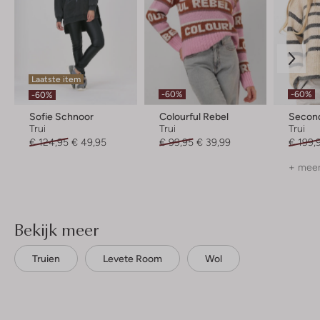
Laatste item
-60%
-60%
-60%
Sofie Schnoor
Colourful Rebel
Secon
Trui
Trui
Trui
€ 124,95
€ 49,95
€ 99,95
€ 39,99
€ 199,
+ meer
Bekijk meer
Truien
Levete Room
Wol