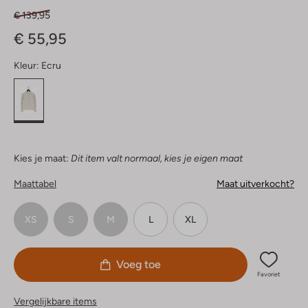
€ 139,95
€ 55,95
Kleur:
Ecru
Kies je maat:
Dit item valt normaal, kies je eigen maat
Maattabel
Maat uitverkocht?
XS
S
M
L
XL
Voeg toe
Favoriet
Vergelijkbare items