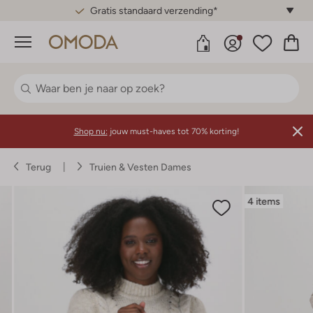
Gratis standaard verzending*
Menu
Shop nu:
jouw must-haves tot 70% korting!
Terug
Truien & Vesten Dames
4 items