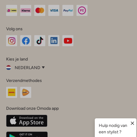
Volg ons
Omoda
Omoda
Omoda
Omoda
Omoda
Kies je land
Instagram
Facebook
TikTok
LinkedIn
YouTube
NEDERLAND
Kies
Verzendmethodes
je
Sluit
land
Nederland
België
(Nederlands)
Download onze Omoda app
Belgique
(Français)
Deutschland