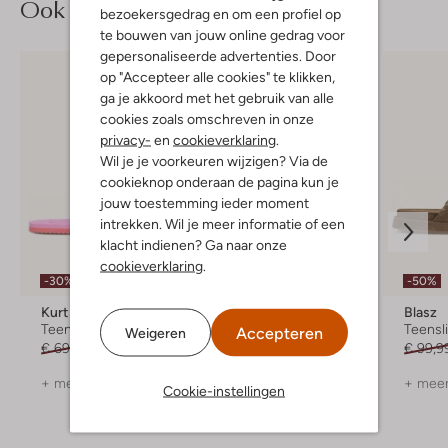
Ook iets voor jou?
bezoekersgedrag en om een profiel op
te bouwen van jouw online gedrag voor
gepersonaliseerde advertenties. Door
op "Accepteer alle cookies" te klikken,
ga je akkoord met het gebruik van alle
cookies zoals omschreven in onze
privacy-
en
cookieverklaring
.
Wil je je voorkeuren wijzigen? Via de
cookieknop onderaan de pagina kun je
jouw toestemming ieder moment
intrekken. Wil je meer informatie of een
klacht indienen? Ga naar onze
cookieverklaring
.
-30%
-40%
-50%
Kurt Geiger London
Blasz
Blasz
Teenslippers
Teenslippers
Teensl
Accepteren
Weigeren
€ 69,99
€ 48,99
€ 49,99
€ 29,99
€ 99,9
+ meer kleuren
+ meer kleuren
+ meer
Cookie-instellingen