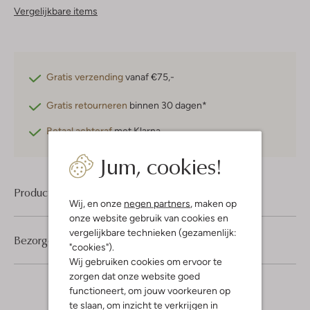
Vergelijkbare items
Gratis verzending
vanaf €75,-
Gratis retourneren
binnen 30 dagen*
Betaal achteraf
met Klarna
Jum, cookies!
Product informatie
Wij, en onze
negen partners
, maken op
onze website gebruik van cookies en
vergelijkbare technieken (gezamenlijk:
Bezorgen & retourneren
"cookies").
Wij gebruiken cookies om ervoor te
zorgen dat onze website goed
functioneert, om jouw voorkeuren op
te slaan, om inzicht te verkrijgen in