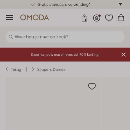
Gratis standaard verzending*
Menu
Shop nu:
jouw must-haves tot 70% korting!
Terug
Slippers Dames