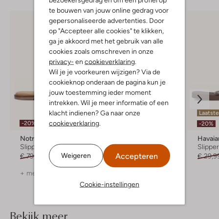
te bouwen van jouw online gedrag voor
gepersonaliseerde advertenties. Door
op "Accepteer alle cookies" te klikken,
ga je akkoord met het gebruik van alle
cookies zoals omschreven in onze
privacy-
en
cookieverklaring
.
Wil je je voorkeuren wijzigen? Via de
cookieknop onderaan de pagina kun je
jouw toestemming ieder moment
intrekken. Wil je meer informatie of een
klacht indienen? Ga naar onze
Laatst
cookieverklaring
.
-20%
-20%
-20%
Notre-V
Ayana
Havaia
Slippers
Muiltjes
Slippe
Accepteren
Weigeren
€ 79,99
€ 63,99
€ 89,99
€ 71,99
€ 29,9
+ meer kleuren
+ meer kleuren
Cookie-instellingen
Bekijk meer