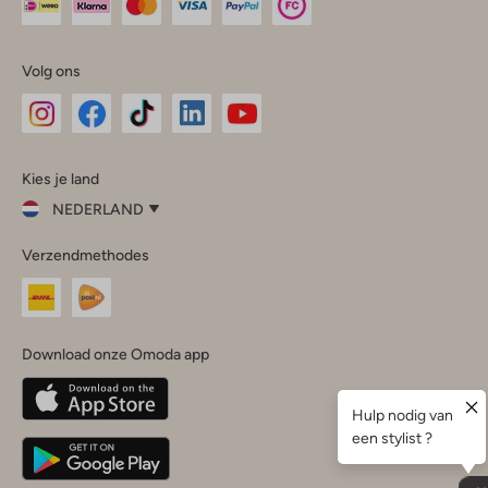
Volg ons
Omoda
Omoda
Omoda
Omoda
Omoda
Kies je land
Instagram
Facebook
TikTok
LinkedIn
YouTube
NEDERLAND
Kies
Verzendmethodes
je
Sluit
land
Nederland
België
(Nederlands)
Download onze Omoda app
Belgique
(Français)
Deutschland