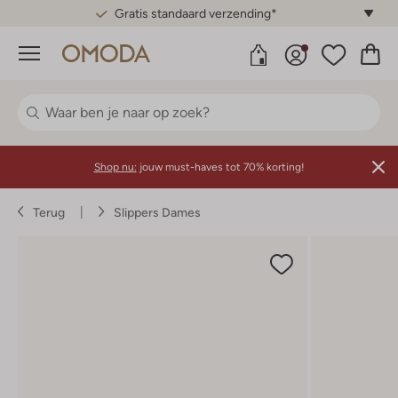
Gratis standaard verzending*
Menu
Shop nu:
jouw must-haves tot 70% korting!
Terug
Slippers Dames