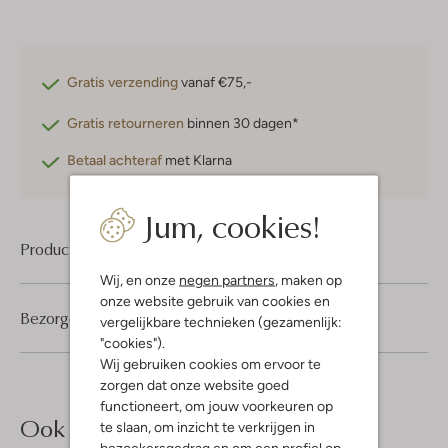
Gratis verzending
vanaf €75,-
Gratis retourneren
binnen 30 dagen*
Betaal achteraf
met Klarna
Jum, cookies!
Product informatie
Wij, en onze
negen partners
, maken op
onze website gebruik van cookies en
Bezorgen & retourneren
vergelijkbare technieken (gezamenlijk:
"cookies").
Wij gebruiken cookies om ervoor te
zorgen dat onze website goed
functioneert, om jouw voorkeuren op
Ook iets voor jou?
te slaan, om inzicht te verkrijgen in
bezoekersgedrag en om een profiel op