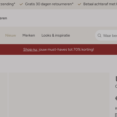
erzending*
Gratis 30 dagen retourneren*
Betaal achteraf met 
eren
Nieuw
Merken
Looks & inspiratie
Shop nu:
jouw must-haves tot 70% korting!
K