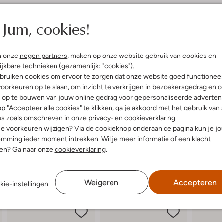
elling & Pasvorm
Omschrijving
Jum, cookies!
kleurig
Stap stijlvol de lente en zomer
allic
slippers hebben een ronde neus e
n onze
negen partners
, maken op onze website gebruik van cookies en
uitenkant:
Textiel
gezellige picknick in het park. D
ijkbare technieken (gezamenlijk: "cookies").
innenkant:
Rubber
waardoor je de hele dag door kunt
bruiken cookies om ervoor te zorgen dat onze website goed functionee
ol:
Rubber
past prachtig bij een luchtige zo
oorkeuren op te slaan, om inzicht te verkrijgen in bezoekersgedrag en 
Ronde Neus
geniet van de zon met deze veelzi
l op te bouwen van jouw online gedrag voor gepersonaliseerde advertent
favoriete zomerse outfits.
p "Accepteer alle cookies" te klikken, ga je akkoord met het gebruik van 
es zoals omschreven in onze
privacy-
en
cookieverklaring
.
 je voorkeuren wijzigen? Via de cookieknop onderaan de pagina kun je j
mming ieder moment intrekken. Wil je meer informatie of een klacht
nen? Ga naar onze
cookieverklaring
.
Weigeren
Accepteren
kie-instellingen