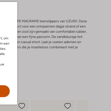
 in met de TAUPE MACRAME teenslippers van UZURII. Deze
n zijn perfect voor een ontspannen dagje strand of een
e binnenkant en zool zijn gemaakt van comfortabel rubber,
 genieten van een fijne pasvorm. De zandkleurige tint
rt, om
merjurk of een casual short. Laat je voeten ademen en
om een
jdige slippers die je moeiteloos combineert met je
ies.
alle
ouw