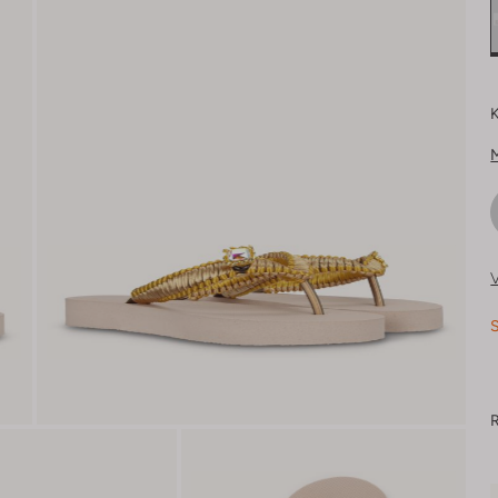
K
V
S
R