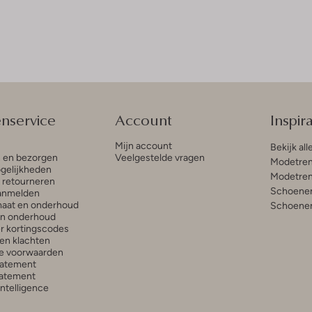
enservice
Account
Inspira
Mijn account
Bekijk all
n en bezorgen
Veelgestelde vragen
Modetren
gelijkheden
Modetren
n retourneren
Schoenen
anmelden
aat en onderhoud
Schoenen
en onderhoud
r kortingscodes
en klachten
e voorwaarden
tatement
atement
 Intelligence