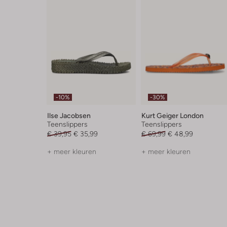
-10%
-30%
Ilse Jacobsen
Kurt Geiger London
Teenslippers
Teenslippers
€ 39,95
€ 35,99
€ 69,99
€ 48,99
+ meer kleuren
+ meer kleuren