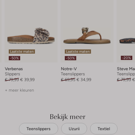
Laatste maten
Laatste maten
-20%
-50%
-50%
Verbenas
Notre-V
Steve M
Slippers
Teenslippers
Teenslipp
€ 79,99
€ 39,99
€ 69,95
€ 34,99
€ 79,99
€
+ meer kleuren
Bekijk meer
Teenslippers
Uzurii
Textiel