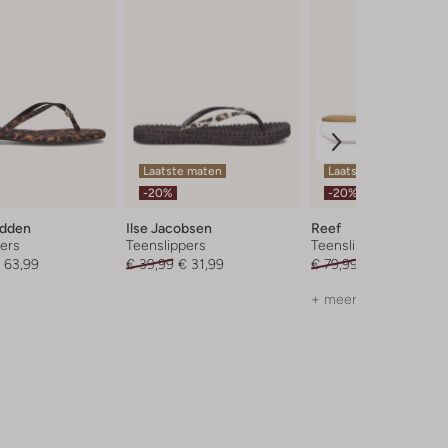
Laatste maten
Laatste item
-20%
-20%
adden
Ilse Jacobsen
Reef
ers
Teenslippers
Teenslippers
 63,99
€ 39,99
€ 31,99
€ 79,99
€ 63,99
+ meer kleuren