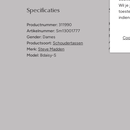
Wil je
Specificaties
Samenst
toeste
indie
Kleur:
Bruin
Productnummer:
311990
Materiaal b
Artikelnummer:
Sm13001777
Materiaal b
Gender:
Dames
Coo
Afmetingen
Productsoort:
Schoudertassen
Afneembaar
Merk:
Steve Madden
Model:
Bdaisy-S