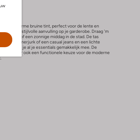
ouw
n een warme bruine tint, perfect voor de lente en
 is een stijlvolle aanvulling op je garderobe. Draag 'm
n het park of een zonnige middag in de stad. De tas
chtige zomerjurk of een casual jeans en een lichte
rmaat neem je al je essentials gemakkelijk mee. De
e-item, maar ook een functionele keuze voor de moderne
.