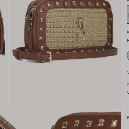
K
K
M
V
S
V
R