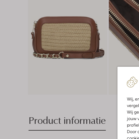
Wij, e
vergel
Wij ge
Product informatie
jouw v
profie
Door o
cooki