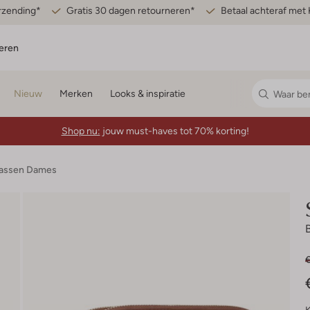
erzending*
Gratis 30 dagen retourneren*
Betaal achteraf met 
eren
Nieuw
Merken
Looks & inspiratie
Shop nu:
jouw must-haves tot 70% korting!
assen Dames