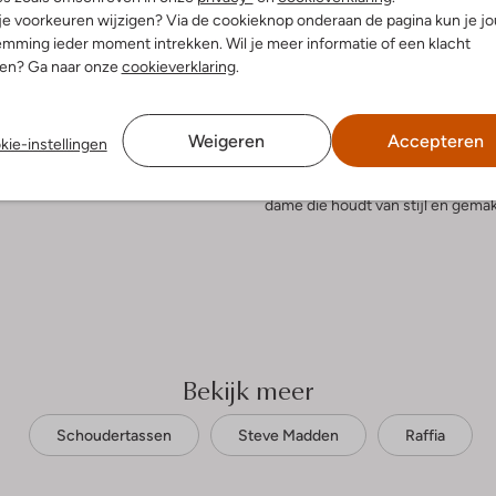
 je voorkeuren wijzigen? Via de cookieknop onderaan de pagina kun je j
elling & Pasvorm
Omschrijving
mming ieder moment intrekken. Wil je meer informatie of een klacht
nen? Ga naar onze
cookieverklaring
.
Ontdek de BDAISY-S schoudertas i
zomer. Deze tas van STEVE MADDEN
uitenkant:
Raffia
tijdens een ontspannen picknick i
innenkant:
Textiel
Weigeren
Accepteren
kie-instellingen
combineert moeiteloos met een lu
:
20 X 6 X 12
blouse. Dankzij het praktische fo
 hengsel:
Ja
BDAISY-S is niet alleen een mod
dame die houdt van stijl en gemak
Bekijk meer
Schoudertassen
Steve Madden
Raffia