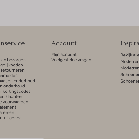
enservice
Account
Inspira
Mijn account
Bekijk all
n en bezorgen
Veelgestelde vragen
Modetren
gelijkheden
Modetren
n retourneren
Schoenen
anmelden
aat en onderhoud
Schoenen
en onderhoud
r kortingscodes
en klachten
e voorwaarden
tatement
atement
 Intelligence