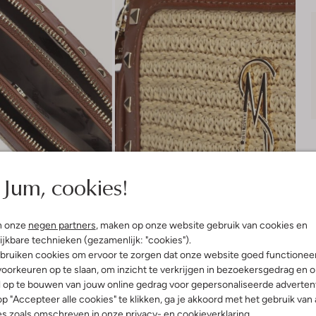
Jum, cookies!
n onze
negen partners
, maken op onze website gebruik van cookies en
ijkbare technieken (gezamenlijk: "cookies").
bruiken cookies om ervoor te zorgen dat onze website goed functionee
Bezorgen & retourneren
oorkeuren op te slaan, om inzicht te verkrijgen in bezoekersgedrag en 
l op te bouwen van jouw online gedrag voor gepersonaliseerde advertent
p "Accepteer alle cookies" te klikken, ga je akkoord met het gebruik van 
es zoals omschreven in onze
privacy-
en
cookieverklaring
.