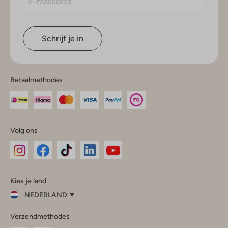
Schrijf je in
Betaalmethodes
Volg ons
Omoda
Omoda
Omoda
Omoda
Omoda
Kies je land
Instagram
Facebook
TikTok
LinkedIn
YouTube
NEDERLAND
Kies
Verzendmethodes
je
Sluit
land