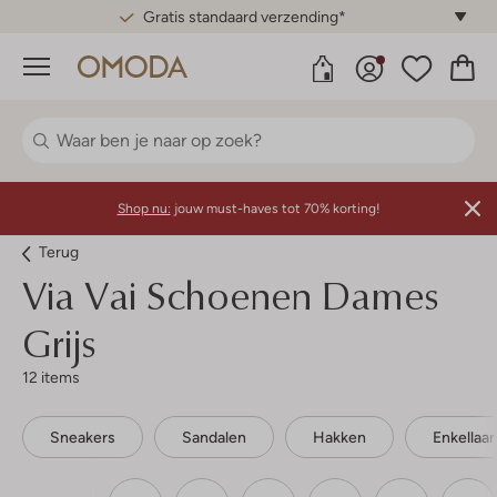
Gratis standaard verzending*
Menu
Shop nu:
jouw must-haves tot 70% korting!
Terug
Via Vai
Schoenen Dames
Grijs
12 items
Sneakers
Sandalen
Hakken
Enkellaar