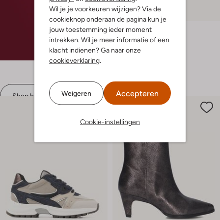
Wil je je voorkeuren wijzigen? Via de
cookieknop onderaan de pagina kun je
Via Vai
jouw toestemming ieder moment
Lage sneakers
intrekken. Wil je meer informatie of een
€ 189,99
klacht indienen? Ga naar onze
cookieverklaring
.
Accepteren
Weigeren
Shop hier
Cookie-instellingen