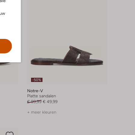
alle
ouw
-50%
Notre-V
Platte sandalen
€ 99,99
€ 49,99
+ meer kleuren