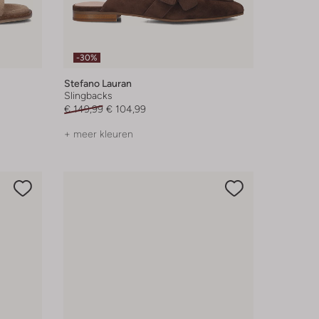
-30%
Stefano Lauran
Slingbacks
€ 149,99
€ 104,99
+ meer kleuren