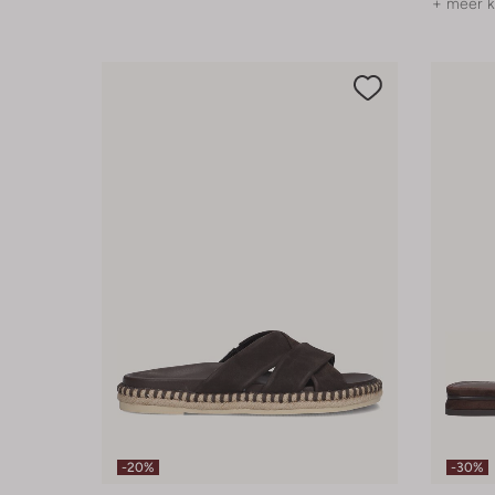
+ meer k
-20%
-30%