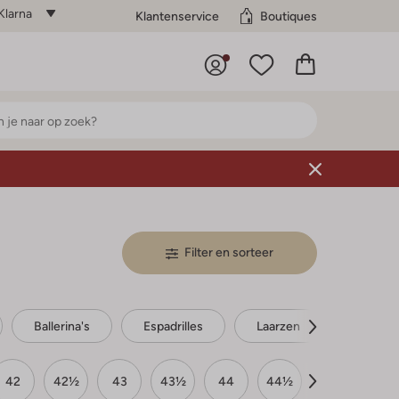
Klarna
Klantenservice
Boutiques
Filter en sorteer
Ballerina's
Espadrilles
Laarzen
Enkellaa
42
42½
43
43½
44
44½
45
45