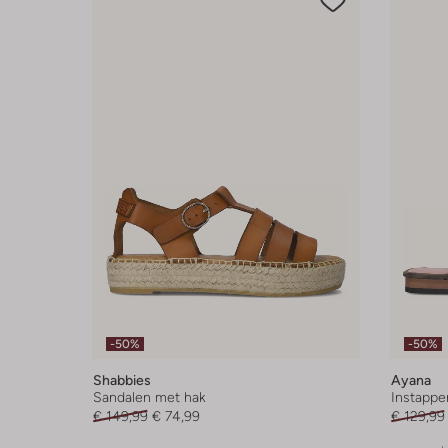
-50%
-50%
Shabbies
Ayana
Sandalen met hak
Instappe
€ 149,99
€ 74,99
€ 129,99