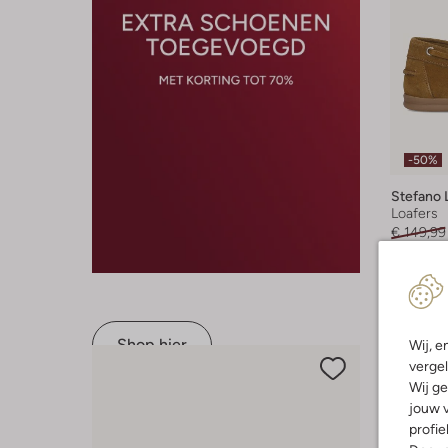
-50%
Stefano 
Loafers
€ 149,99
Shop hier
Wij, e
vergel
Wij ge
jouw v
profie