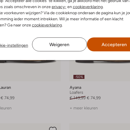
p "Accepteer alle cookies" te klikken, ga je akkoord met het gebruik van 
es zoals omschreven in onze
privacy-
en
cookieverklaring
.
 je voorkeuren wijzigen? Via de cookieknop onderaan de pagina kun je j
mming ieder moment intrekken. Wil je meer informatie of een klacht
nen? Ga naar onze
cookieverklaring
.
Weigeren
Accepteren
kie-instellingen
-50%
Lauran
Ayana
Loafers
€ 74,99
€ 149,99
€ 74,99
leuren
+ meer kleuren