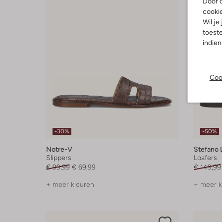
Door o
cooki
Wil je
toeste
indie
Coo
-30%
-50%
Notre-V
Stefano 
Slippers
Loafers
€ 99,99
€ 69,99
€ 149,99
+ meer kleuren
+ meer k