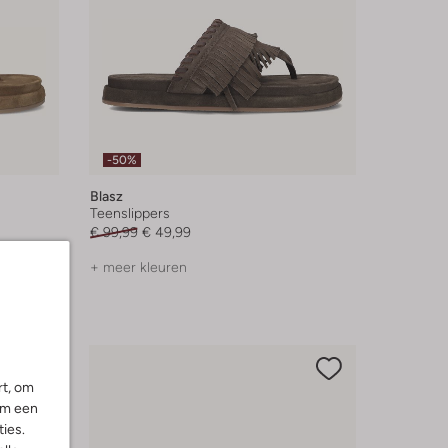
-50%
Blasz
Teenslippers
€ 99,99
€ 49,99
+ meer kleuren
rt, om
om een
ies.