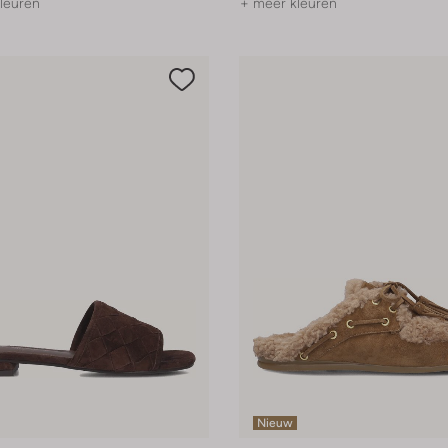
leuren
+ meer kleuren
Nieuw