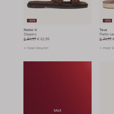
-30%
-10%
Notre-V
Teva
Slippers
Platte s
€ 89,99
€ 62,99
€ 79,99
€
+ meer kleuren
+ meer k