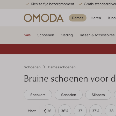
Kies zelf je bezorgmoment
Gratis standaard v
Dames
Heren
Kind
Sale
Schoenen
Kleding
Tassen & Accessoires
Schoenen
Damesschoenen
Bruine schoenen voor 
Sneakers
Sandalen
Slippers
Maat
34
35
35½
36
36½
37
37½
38