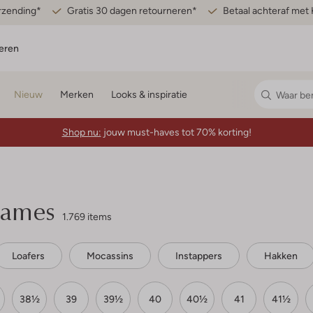
erzending*
Gratis 30 dagen retourneren*
Betaal achteraf met 
eren
Nieuw
Merken
Looks & inspiratie
Shop nu:
jouw must-haves tot 70% korting!
dames
1.769 items
Loafers
Mocassins
Instappers
Hakken
38½
39
39½
40
40½
41
41½