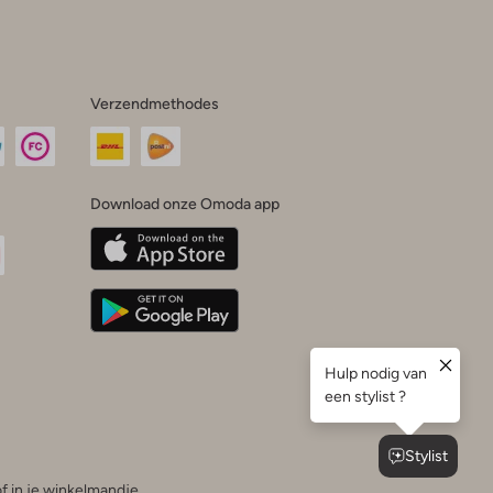
Verzendmethodes
Download onze Omoda app
oda
n
uTube
f in je winkelmandje.