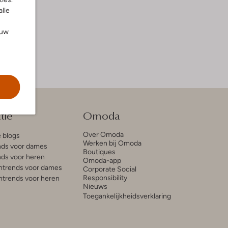
alle
ouw
tie
Omoda
Over Omoda
e blogs
Werken bij Omoda
ds voor dames
Boutiques
ds voor heren
Omoda-app
trends voor dames
Corporate Social
Responsibility
trends voor heren
Nieuws
Toegankelijkheidsverklaring