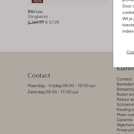
-60%
-50%
Door o
Bibi Lou
Bibi Lou
cooki
Slingbacks
Sandalen
Wil je
€ 169,99
€ 67,99
€ 169,95
toeste
indie
Coo
Klant
Contact
Contact
Bestelle
Maandag - Vrijdag 09:00 - 19:00 uur
Betaalmo
Zaterdag 09:00 - 17:00 uur
Ruilen e
Retour a
Schoenm
Kleding 
Meer ove
Garantie 
Algemen
Privacys