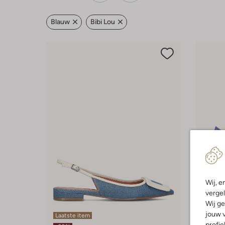
Blauw
Bibi Lou
Wij, e
vergel
Wij ge
jouw v
Laatste item
Laatste
profie