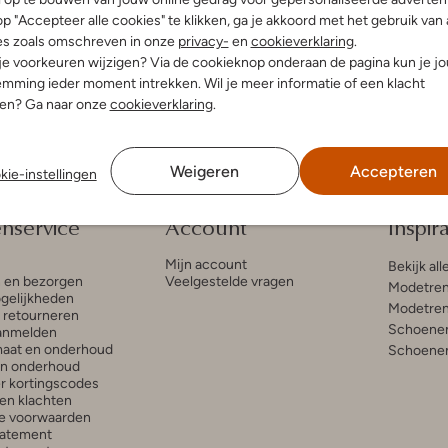
p "Accepteer alle cookies" te klikken, ga je akkoord met het gebruik van 
es zoals omschreven in onze
privacy-
en
cookieverklaring
.
 met hak
 je voorkeuren wijzigen? Via de cookieknop onderaan de pagina kun je j
€ 84,99
mming ieder moment intrekken. Wil je meer informatie of een klacht
nen? Ga naar onze
cookieverklaring
.
Weigeren
Accepteren
kie-instellingen
enservice
Account
Inspira
Mijn account
Bekijk all
n en bezorgen
Veelgestelde vragen
Modetren
gelijkheden
Modetren
n retourneren
Schoenen
anmelden
aat en onderhoud
Schoenen
en onderhoud
r kortingscodes
en klachten
e voorwaarden
tatement