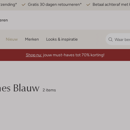
erzending*
Gratis 30 dagen retourneren*
Betaal achteraf met 
eren
Nieuw
Merken
Looks & inspiratie
Shop nu:
jouw must-haves tot 70% korting!
es Blauw
2 items