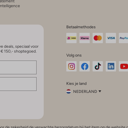
atement
 Intelligence
Betaalmethodes
e deals, speciaal voor
p € 150,- shoptegoed.
Volg ons
Omoda
Omoda
Omoda
Omoda
Om
Kies je land
Instagram
Facebook
TikTok
LinkedI
Yo
NEDERLAND
Kies
je
Sluit
land
Nederland
België
(Nederlands)
 voor de zekerheid de verwachte bezorgdatum bij het item op de website o