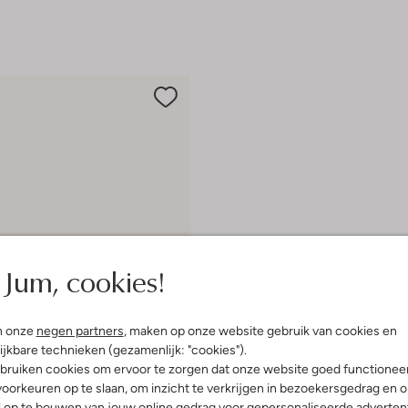
Jum, cookies!
n onze
negen partners
, maken op onze website gebruik van cookies en
ijkbare technieken (gezamenlijk: "cookies").
bruiken cookies om ervoor te zorgen dat onze website goed functionee
oorkeuren op te slaan, om inzicht te verkrijgen in bezoekersgedrag en 
 item
l op te bouwen van jouw online gedrag voor gepersonaliseerde advertent