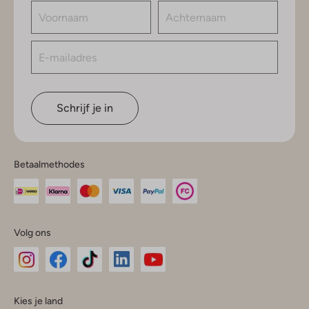
Schrijf je in
Betaalmethodes
Volg ons
Omoda
Omoda
Omoda
Omoda
Omoda
Kies je land
Instagram
Facebook
TikTok
LinkedIn
YouTube