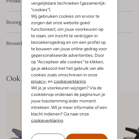
Product informatie
vergelijkbare technieken (gezamenlijk:
"cookies").
Wij gebruiken cookies om ervoor te
Bezorgen & retourneren
zorgen dat onze website goed
functioneert, om jouw voorkeuren op
te slaan, om inzicht te verkrijgen in
1
5
bezoekersgedrag en om een profiel op
Beoordelingen
(1)
5
/5
Sterren
te bouwen van jouw online gedrag voor
gepersonaliseerde advertenties. Door
op "Accepteer alle cookies" te klikken,
ga je akkoord met het gebruik van alle
cookies zoals omschreven in onze
Ook iets voor jou?
privacy-
en
cookieverklaring
.
Wil je je voorkeuren wijzigen? Via de
cookieknop onderaan de pagina kun je
jouw toestemming ieder moment
intrekken. Wil je meer informatie of een
klacht indienen? Ga naar onze
cookieverklaring
.