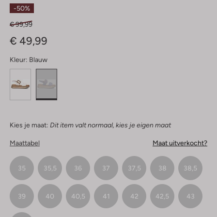
Sterren
-50%
€ 99,99
€ 49,99
Kleur:
Blauw
Kies je maat:
Dit item valt normaal, kies je eigen maat
Maattabel
Maat uitverkocht?
35
35,5
36
37
37,5
38
38,5
39
40
40,5
41
42
42,5
43