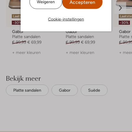
Accepteren
Weigeren
Laatste items
Laatst
Cookie-instellingen
-30%
-30%
-30%
Gabor
Gabor
Gabor
Platte sandalen
Platte sandalen
Platte
€ 99,99
€ 69,99
€ 99,99
€ 69,99
€ 99,9
+ meer kleuren
+ meer kleuren
+ meer
Bekijk meer
Platte sandalen
Gabor
Suède