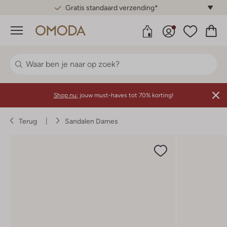
Gratis standaard verzending*
Menu
Shop nu:
jouw must-haves tot 70% korting!
Terug
Sandalen Dames