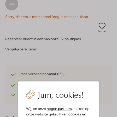
44
Sorry, dit item is momenteel (nog) niet beschikbaar.
Favoriet
Reserveer direct in een van onze 37 boutiques
Vergelijkbare items
Gratis verzending
vanaf €75,-
Gratis retourneren
binnen 30 dagen*
Jum, cookies!
Betaal achteraf
met Klarna
Wij, en onze
negen partners
, maken op
onze website gebruik van cookies en