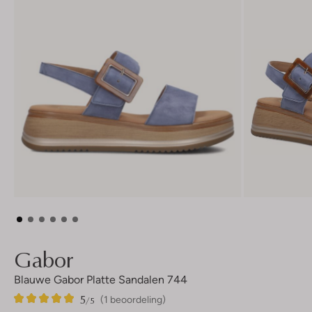
Gabor
Blauwe Gabor Platte Sandalen 744
5
1
5
/5
(1 beoordeling)