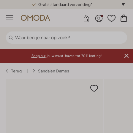
Gratis standaard verzending*
Menu
Shop nu:
jouw must-haves tot 70% korting!
Terug
Sandalen Dames