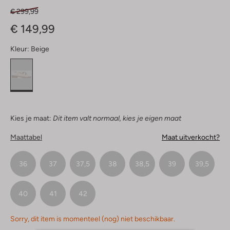
€ 299,99
€ 149,99
Kleur:
Beige
Kies je maat:
Dit item valt normaal, kies je eigen maat
Maattabel
Maat uitverkocht?
36
37
37,5
38
38,5
39
39,5
40
41
42
Sorry, dit item is momenteel (nog) niet beschikbaar.