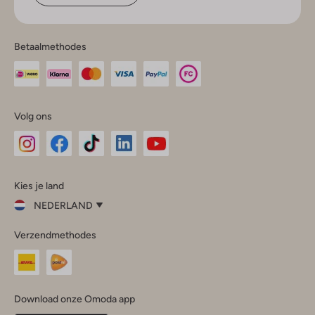
Betaalmethodes
Volg ons
Omoda
Omoda
Omoda
Omoda
Omoda
Kies je land
Instagram
Facebook
TikTok
LinkedIn
YouTube
NEDERLAND
Kies
Verzendmethodes
je
Sluit
land
Nederland
België
(Nederlands)
Download onze Omoda app
Belgique
(Français)