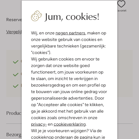
Jum, cookies!
Favoriet
Reserveer direct in een van onze 37 boutiques
Vergelijkbare items
Wij, en onze
negen partners
, maken op
onze website gebruik van cookies en
vergelijkbare technieken (gezamenlijk:
"cookies").
Wij gebruiken cookies om ervoor te
Gratis verzending
vanaf €75,-
zorgen dat onze website goed
functioneert, om jouw voorkeuren op
Gratis retourneren
binnen 30 dagen*
te slaan, om inzicht te verkrijgen in
bezoekersgedrag en om een profiel op
Betaal achteraf
met Klarna
te bouwen van jouw online gedrag voor
gepersonaliseerde advertenties. Door
op "Accepteer alle cookies" te klikken,
ga je akkoord met het gebruik van alle
Product informatie
cookies zoals omschreven in onze
privacy-
en
cookieverklaring
.
Wil je je voorkeuren wijzigen? Via de
Bezorgen & retourneren
cookieknop onderaan de pagina kun je