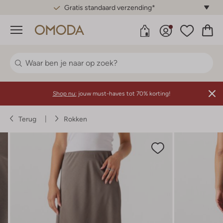
Gratis standaard verzending*
Menu
Shop nu:
jouw must-haves tot 70% korting!
Terug
Rokken