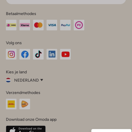
Betaalmethodes
Volg ons
Omoda
Omoda
Omoda
Omoda
Omoda
Kies je land
Instagram
Facebook
TikTok
LinkedIn
YouTube
NEDERLAND
Kies
Verzendmethodes
je
Sluit
land
Nederland
België
(Nederlands)
Download onze Omoda app
Belgique
(Français)