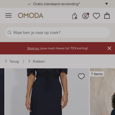
Gratis standaard verzending*
Menu
Shop nu:
jouw must-haves tot 70% korting!
Terug
Rokken
7 items