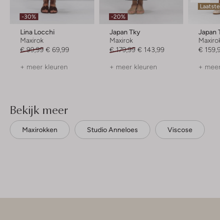
Laatste
-30%
-20%
Lina Locchi
Japan Tky
Japan 
Maxirok
Maxirok
Maxiro
€ 99,99
€ 69,99
€ 179,99
€ 143,99
€ 159,
+ meer kleuren
+ meer kleuren
+ meer
Bekijk meer
Maxirokken
Studio Anneloes
Viscose