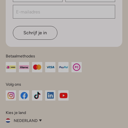
Schrijf je in
Betaalmethodes
Volg ons
Omoda
Omoda
Omoda
Omoda
Omoda
Kies je land
Instagram
Facebook
TikTok
LinkedIn
YouTube
NEDERLAND
Kies