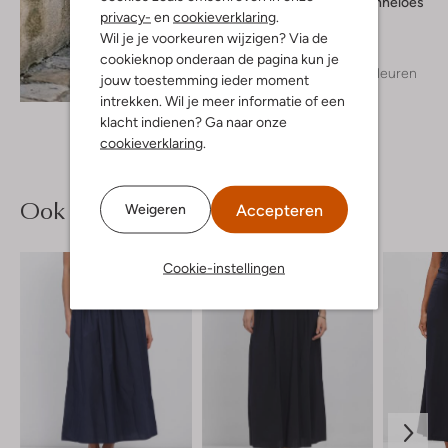
Studio Anneloes
privacy-
en
cookieverklaring
.
Blouse
Wil je je voorkeuren wijzigen? Via de
€ 109,95
cookieknop onderaan de pagina kun je
+ meer kleuren
jouw toestemming ieder moment
Ontdek de look
intrekken. Wil je meer informatie of een
klacht indienen? Ga naar onze
cookieverklaring
.
Ook iets voor jou?
Accepteren
Weigeren
Cookie-instellingen