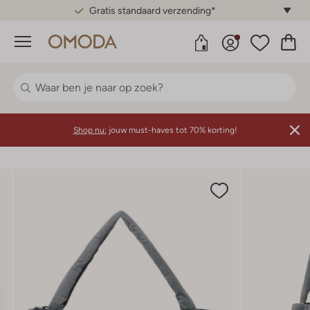
Gratis standaard verzending*
Menu
Shop nu:
jouw must-haves tot 70% korting!