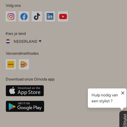
Volg ons
Omoda
Omoda
Omoda
Omoda
Omoda
Kies je land
Instagram
Facebook
TikTok
LinkedIn
YouTube
NEDERLAND
Kies
Verzendmethodes
je
Sluit
land
Nederland
België
(Nederlands)
Download onze Omoda app
Belgique
(Français)
Deutschland