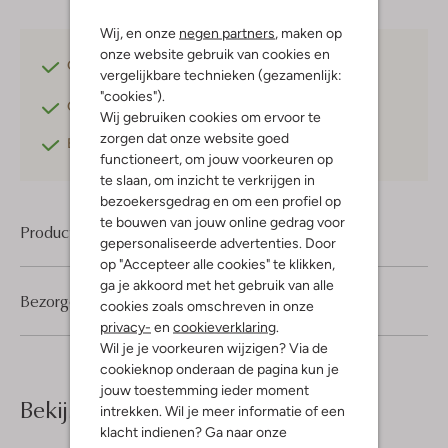
Wij, en onze
negen partners
, maken op
onze website gebruik van cookies en
Gratis verzending
vanaf €75,-
vergelijkbare technieken (gezamenlijk:
"cookies").
Gratis retourneren
binnen 30 dagen*
Wij gebruiken cookies om ervoor te
zorgen dat onze website goed
Betaal achteraf
met Klarna
functioneert, om jouw voorkeuren op
te slaan, om inzicht te verkrijgen in
bezoekersgedrag en om een profiel op
te bouwen van jouw online gedrag voor
Product informatie
gepersonaliseerde advertenties. Door
op "Accepteer alle cookies" te klikken,
ga je akkoord met het gebruik van alle
Bezorgen & retourneren
cookies zoals omschreven in onze
privacy-
en
cookieverklaring
.
Wil je je voorkeuren wijzigen? Via de
cookieknop onderaan de pagina kun je
jouw toestemming ieder moment
Bekijk meer
intrekken. Wil je meer informatie of een
klacht indienen? Ga naar onze