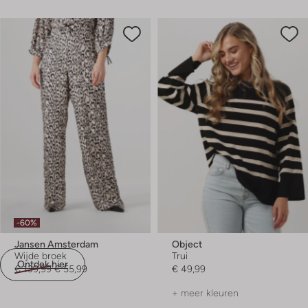
-60%
Jansen Amsterdam
Object
Wijde broek
Trui
Ontdek hier
€ 139,99
€ 55,99
€ 49,99
+ meer kleuren