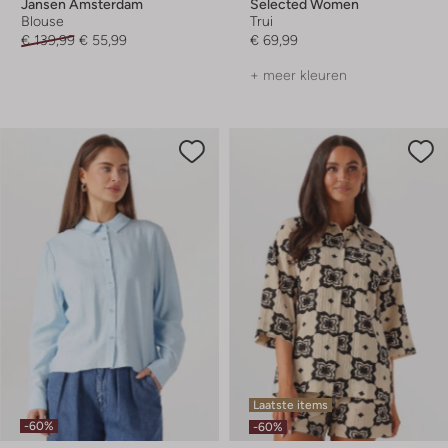
Jansen Amsterdam
Selected Women
Blouse
Trui
€ 139,99
€ 55,99
€ 69,99
+ meer kleuren
Laatste items
-60%
-60%