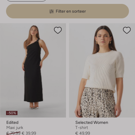
Filter en sorteer
-50%
Edited
Selected Women
Maxi jurk
T-shirt
€ 79,99
€ 39,99
€ 49,99