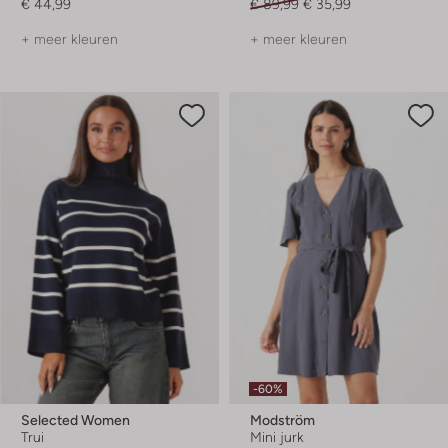
€ 44,99
€ 89,99
€ 35,99
+ meer kleuren
+ meer kleuren
-60%
Selected Women
Modström
Trui
Mini jurk