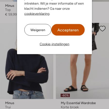
intrekken. Wil je meer informatie of een
Minus
Modström
klacht indienen? Ga naar onze
Top
Midi jurk
cookieverklaring
.
€ 59,99
€ 119,95
€ 47,99
Accepteren
Weigeren
Cookie-instellingen
-60%
Minus
My Essential Wardrobe
Trui
Korte broek