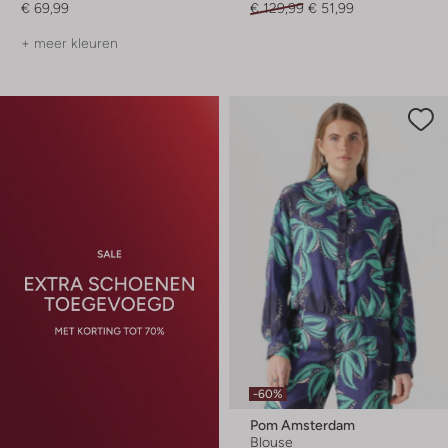
€ 69,99
€ 129,99
€ 51,99
+ meer kleuren
-60%
Pom Amsterdam
Blouse