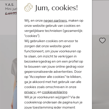
Jum, cookies!
Y.a.s.
Object
Mini jurk
Minirok
€ 69,99
€ 27,99
€ 39,99
Wij, en onze
negen partners
, maken op
+ meer kleuren
onze website gebruik van cookies en
vergelijkbare technieken (gezamenlijk:
"cookies").
Wij gebruiken cookies om ervoor te
zorgen dat onze website goed
functioneert, om jouw voorkeuren op
te slaan, om inzicht te verkrijgen in
bezoekersgedrag en om een profiel op
te bouwen van jouw online gedrag voor
gepersonaliseerde advertenties. Door
op "Accepteer alle cookies" te klikken,
ga je akkoord met het gebruik van alle
cookies zoals omschreven in onze
privacy-
en
cookieverklaring
.
Wil je je voorkeuren wijzigen? Via de
cookieknop onderaan de pagina kun je
jouw toestemming ieder moment
-60%