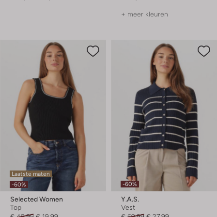
+ meer kleuren
Laatste maten
-60%
-60%
Selected Women
Y.a.s.
Top
Vest
€ 49,99
€ 19,99
€ 69,99
€ 27,99