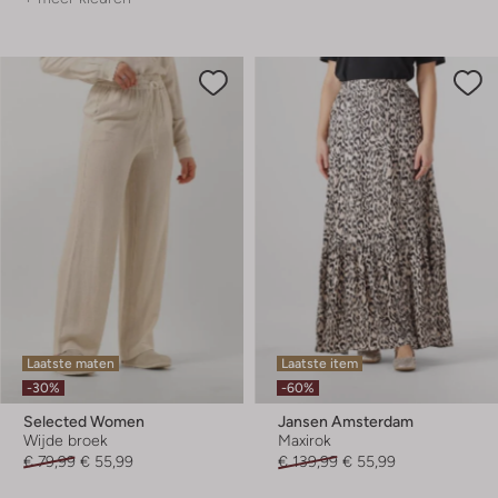
Laatste maten
Laatste item
-30%
-60%
Selected Women
Jansen Amsterdam
Wijde broek
Maxirok
€ 79,99
€ 55,99
€ 139,99
€ 55,99