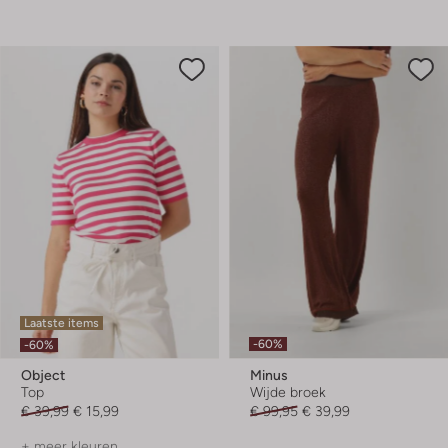
Laatste items
-60%
-60%
Object
Minus
Top
Wijde broek
€ 39,99
€ 15,99
€ 99,95
€ 39,99
+ meer kleuren