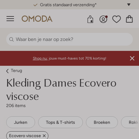
Gratis standaard verzending*
Menu
Shop nu:
jouw must-haves tot 70% korting!
Terug
Kleding Dames Ecovero
viscose
206 items
Jurken
Tops & T-shirts
Broeken
Rokk
Ecovero viscose