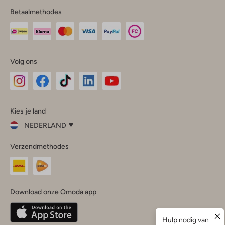
Betaalmethodes
Volg ons
Omoda
Omoda
Omoda
Omoda
Omoda
Kies je land
Instagram
Facebook
TikTok
LinkedIn
YouTube
NEDERLAND
Kies
Verzendmethodes
je
Sluit
land
Nederland
België
(Nederlands)
Download onze Omoda app
Belgique
(Français)
Deutschland