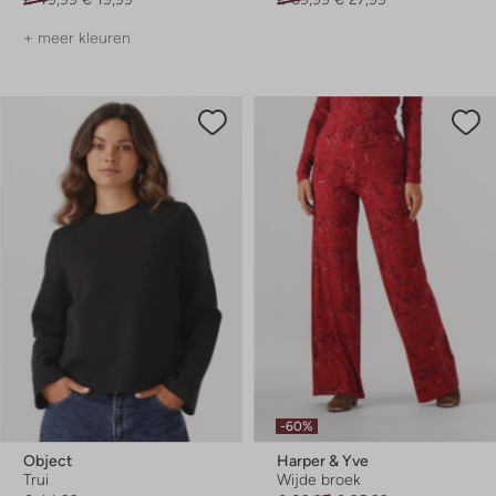
+ meer kleuren
-60%
Object
Harper & Yve
Trui
Wijde broek