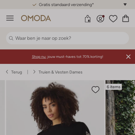
Gratis standaard verzending*
Menu
Shop nu:
jouw must-haves tot 70% korting!
Terug
Truien & Vesten Dames
6 items