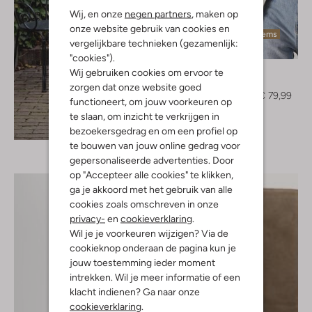
Wij, en onze
negen partners
, maken op
onze website gebruik van cookies en
Laatste items
vergelijkbare technieken (gezamenlijk:
-20%
"cookies").
Object
Wij gebruiken cookies om ervoor te
Jack
zorgen dat onze website goed
€ 99,95
€ 79,99
functioneert, om jouw voorkeuren op
te slaan, om inzicht te verkrijgen in
Ontdek de look
bezoekersgedrag en om een profiel op
te bouwen van jouw online gedrag voor
gepersonaliseerde advertenties. Door
op "Accepteer alle cookies" te klikken,
ga je akkoord met het gebruik van alle
cookies zoals omschreven in onze
privacy-
en
cookieverklaring
.
Wil je je voorkeuren wijzigen? Via de
cookieknop onderaan de pagina kun je
jouw toestemming ieder moment
intrekken. Wil je meer informatie of een
klacht indienen? Ga naar onze
cookieverklaring
.