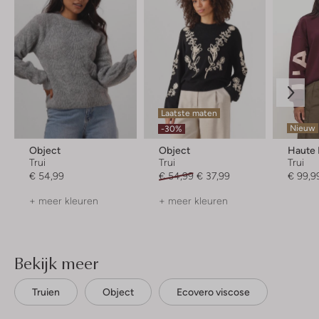
Laatste maten
Nieuw
-30%
Object
Object
Haute 
Trui
Trui
Trui
€ 54,99
€ 54,99
€ 37,99
€ 99,9
+ meer kleuren
+ meer kleuren
Bekijk meer
Truien
Object
Ecovero viscose