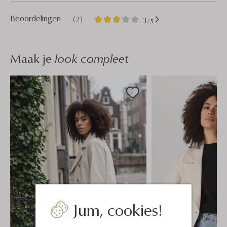
2
3
Beoordelingen
(2)
3
/5
Sterren
Maak je
look compleet
Jum, cookies!