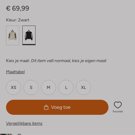
Sterren
€ 69,99
Kleur:
Zwart
Kies je maat:
Dit item valt normaal, kies je eigen maat
Maattabel
XS
S
M
L
XL
Voeg toe
Favoriet
Vergelijkbare items