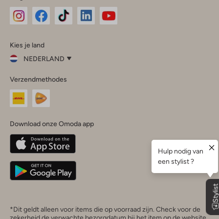
Omoda
Omoda
Omoda
Omoda
Omoda
Kies je land
Instagram
Facebook
TikTok
LinkedIn
YouTube
NEDERLAND
Kies
Verzendmethodes
je
Sluit
land
Nederland
België
(Nederlands)
Download onze Omoda app
Belgique
(Français)
Deutschland
*Dit geldt alleen voor items die op voorraad zijn. Check voor de
zekerheid de verwachte bezorgdatum bij het item op de website