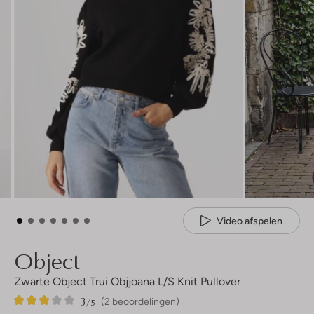
Video afspelen
Object
Zwarte Object Trui Objjoana L/s Knit Pullover
3
2
3
/5
(2 beoordelingen)