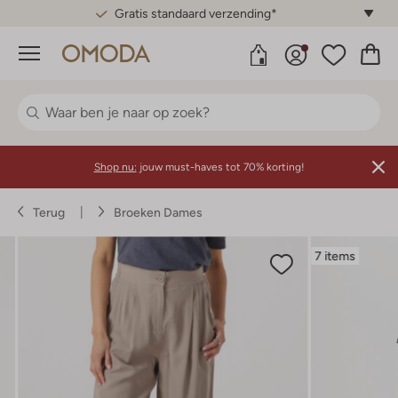
Gratis standaard verzending*
Menu
Shop nu:
jouw must-haves tot 70% korting!
Terug
Broeken Dames
7 items