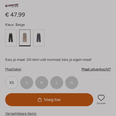
€ 119,99
€ 47,99
Kleur:
Beige
Kies je maat:
Dit item valt normaal, kies je eigen maat
Maattabel
Maat uitverkocht?
XS
S
M
L
XL
Voeg toe
Favoriet
Vergelijkbare items