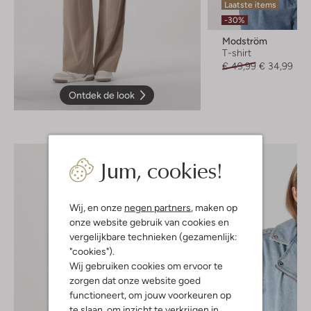
Laatste items
-30%
Modström
T-shirt
€ 49,99
€ 34,99
Ontdek de look
Jum, cookies!
Wij, en onze
negen partners
, maken op
onze website gebruik van cookies en
vergelijkbare technieken (gezamenlijk:
"cookies").
Wij gebruiken cookies om ervoor te
zorgen dat onze website goed
functioneert, om jouw voorkeuren op
te slaan, om inzicht te verkrijgen in