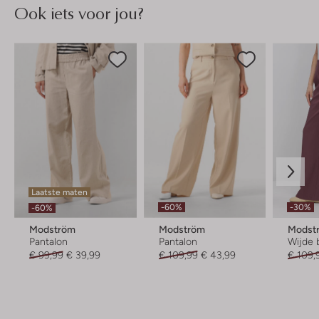
Ook iets voor jou?
Laatste maten
-60%
-30%
-60%
Modström
Modström
Modst
Pantalon
Pantalon
Wijde 
€ 99,99
€ 39,99
€ 109,99
€ 43,99
€ 109,