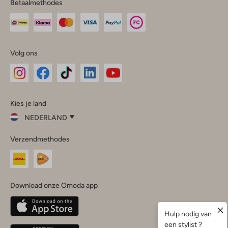
Betaalmethodes
Volg ons
Omoda
Omoda
Omoda
Omoda
Omoda
Kies je land
Instagram
Facebook
TikTok
LinkedIn
YouTube
NEDERLAND
Kies
Verzendmethodes
je
Sluit
land
Nederland
België
(Nederlands)
Download onze Omoda app
Belgique
(Français)
Deutschland