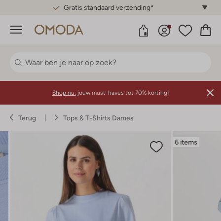
Gratis standaard verzending*
Menu
Shop nu:
jouw must-haves tot 70% korting!
Terug
Tops & T-Shirts Dames
6 items