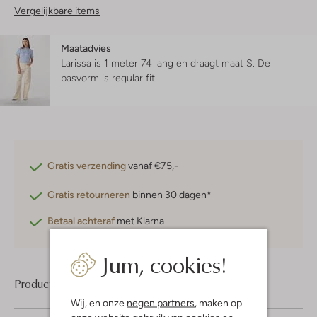
Vergelijkbare items
Maatadvies
Larissa is 1 meter 74 lang en draagt maat S.
De
pasvorm is
regular fit
.
Gratis verzending
vanaf €75,-
Gratis retourneren
binnen 30 dagen*
Betaal achteraf
met Klarna
Jum, cookies!
Product informatie
Wij, en onze
negen partners
, maken op