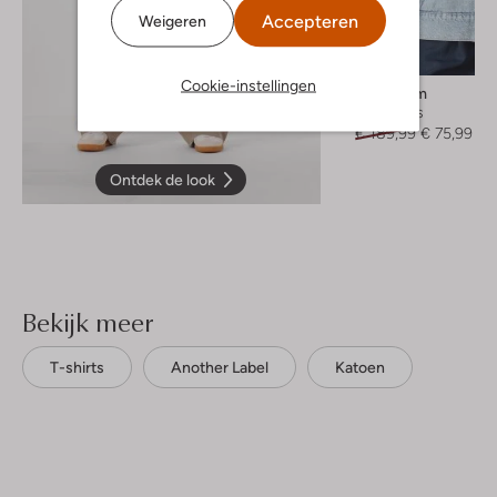
Accepteren
Weigeren
-60%
Cookie-instellingen
Modström
Spijkerjas
€ 189,99
€ 75,99
Ontdek de look
Bekijk meer
T-shirts
Another Label
Katoen