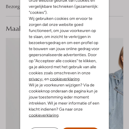
onze website gebruik van cookies en
Bezorgen & retourneren
vergelijkbare technieken (gezamenlijk:
"cookies").
Wij gebruiken cookies om ervoor te
zorgen dat onze website goed
Maak je
look compleet
functioneert, om jouw voorkeuren op
te slaan, om inzicht te verkrijgen in
bezoekersgedrag en om een profiel op
te bouwen van jouw online gedrag voor
gepersonaliseerde advertenties. Door
op "Accepteer alle cookies" te klikken,
ga je akkoord met het gebruik van alle
cookies zoals omschreven in onze
privacy-
en
cookieverklaring
.
Wil je je voorkeuren wijzigen? Via de
cookieknop onderaan de pagina kun je
jouw toestemming ieder moment
intrekken. Wil je meer informatie of een
klacht indienen? Ga naar onze
cookieverklaring
.