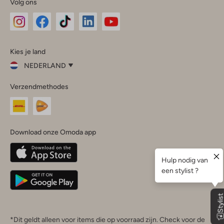
Volg ons
Omoda
Omoda
Omoda
Omoda
Omoda
Kies je land
Instagram
Facebook
TikTok
LinkedIn
YouTube
NEDERLAND
Kies
Verzendmethodes
je
Sluit
land
Nederland
België
(Nederlands)
Download onze Omoda app
Belgique
(Français)
Deutschland
*Dit geldt alleen voor items die op voorraad zijn. Check voor de