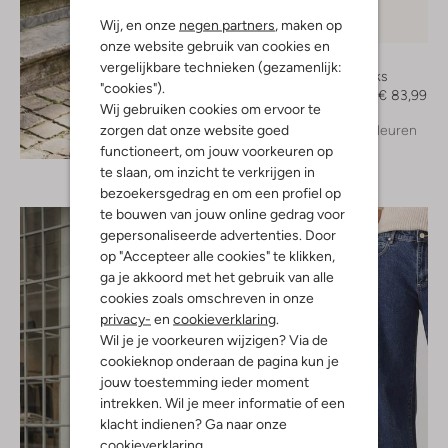
Wij, en onze
negen partners
, maken op
-40%
onze website gebruik van cookies en
Notre-V
vergelijkbare technieken (gezamenlijk:
Slingbacks
"cookies").
€ 139,99
€ 83,99
Wij gebruiken cookies om ervoor te
zorgen dat onze website goed
+ meer kleuren
Ontdek de look
functioneert, om jouw voorkeuren op
te slaan, om inzicht te verkrijgen in
bezoekersgedrag en om een profiel op
te bouwen van jouw online gedrag voor
gepersonaliseerde advertenties. Door
op "Accepteer alle cookies" te klikken,
ga je akkoord met het gebruik van alle
cookies zoals omschreven in onze
privacy-
en
cookieverklaring
.
Wil je je voorkeuren wijzigen? Via de
cookieknop onderaan de pagina kun je
jouw toestemming ieder moment
intrekken. Wil je meer informatie of een
klacht indienen? Ga naar onze
cookieverklaring
.