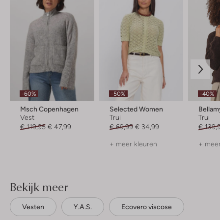
-60%
-50%
-40%
Msch Copenhagen
Selected Women
Bellam
Vest
Trui
Trui
€ 119,95
€ 47,99
€ 69,99
€ 34,99
€ 139,
+ meer kleuren
+ meer
Bekijk meer
Vesten
Y.a.s.
Ecovero viscose