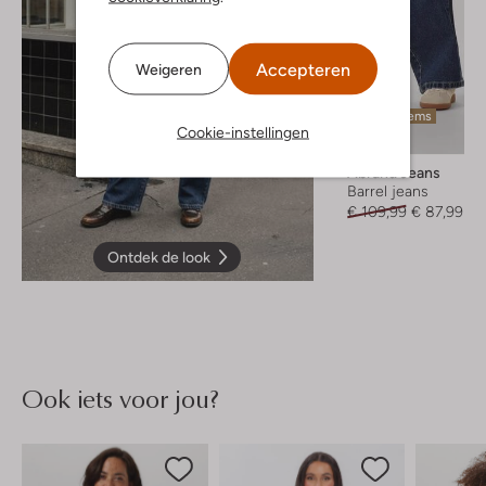
Accepteren
Weigeren
Laatste items
Cookie-instellingen
-20%
Abrand Jeans
Barrel jeans
€ 109,99
€ 87,99
Ontdek de look
Ook iets voor jou?