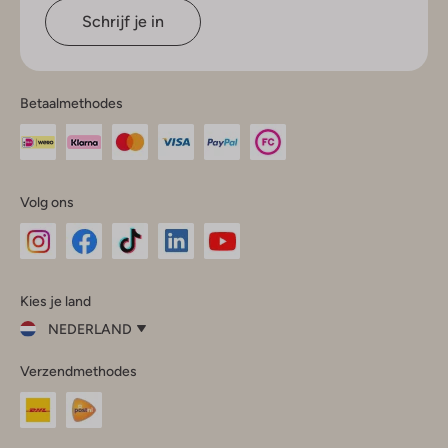
Schrijf je in
Betaalmethodes
Volg ons
Omoda
Omoda
Omoda
Omoda
Omoda
Kies je land
Instagram
Facebook
TikTok
LinkedIn
YouTube
NEDERLAND
Kies
Verzendmethodes
je
Sluit
land
Nederland