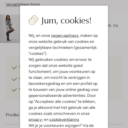
Vergelijkbare items
Jum, cookies!
Maatadvies
Maruschka is 1 meter 72 lang en draagt maat 36.
De
pasvorm is
regular fit
.
Wij, en onze
negen partners
, maken op
onze website gebruik van cookies en
vergelijkbare technieken (gezamenlijk:
"cookies").
Wij gebruiken cookies om ervoor te
zorgen dat onze website goed
Gratis verzending
vanaf €75,-
functioneert, om jouw voorkeuren op
te slaan, om inzicht te verkrijgen in
Gratis retourneren
binnen 30 dagen*
bezoekersgedrag en om een profiel op
Betaal achteraf
met Klarna
te bouwen van jouw online gedrag voor
gepersonaliseerde advertenties. Door
op "Accepteer alle cookies" te klikken,
ga je akkoord met het gebruik van alle
cookies zoals omschreven in onze
Product informatie
privacy-
en
cookieverklaring
.
Wil je je voorkeuren wijzigen? Via de