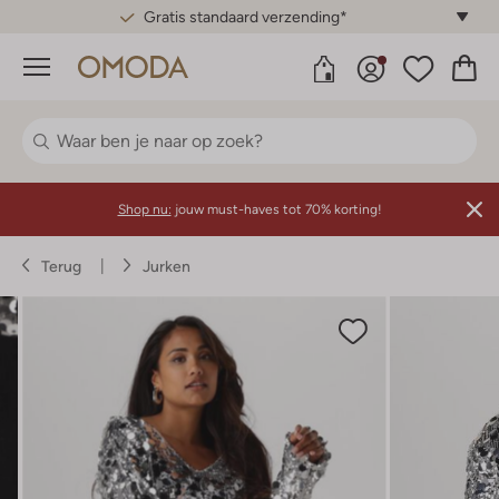
Gratis standaard verzending*
Menu
Shop nu:
jouw must-haves tot 70% korting!
Terug
Jurken