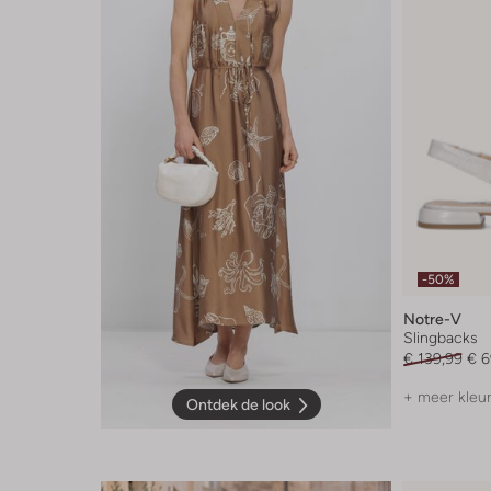
-50%
Notre-V
Slingbacks
€ 139,99
€ 6
+ meer kleu
Ontdek de look