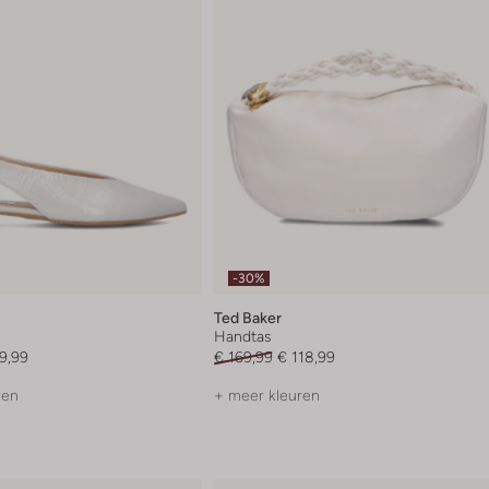
-30%
Ted Baker
Handtas
9,99
€ 169,99
€ 118,99
ren
+ meer kleuren