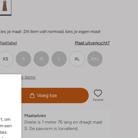
ies je maat:
Dit item valt normaal, kies je eigen maat
Maattabel
Maat uitverkocht?
XS
S
M
L
XL
XXL
ergelijkbare items
Voeg toe
Favoriet
Maatadvies
rt, om
Doete is 1 meter 76 lang en draagt maat
om een
S.
De pasvorm is
losvallend
.
ies.