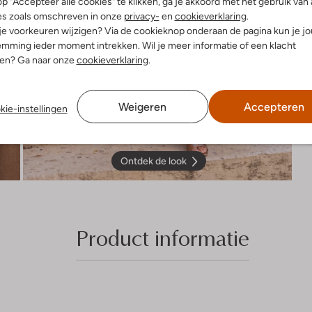
p "Accepteer alle cookies" te klikken, ga je akkoord met het gebruik van 
es zoals omschreven in onze
privacy-
en
cookieverklaring
.
 je voorkeuren wijzigen? Via de cookieknop onderaan de pagina kun je j
mming ieder moment intrekken. Wil je meer informatie of een klacht
nen? Ga naar onze
cookieverklaring
.
Weigeren
Accepteren
kie-instellingen
Ontdek de look
Product informatie