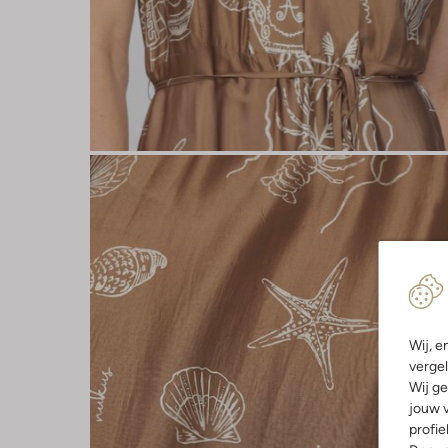
Wij, e
vergel
Wij ge
jouw v
profie