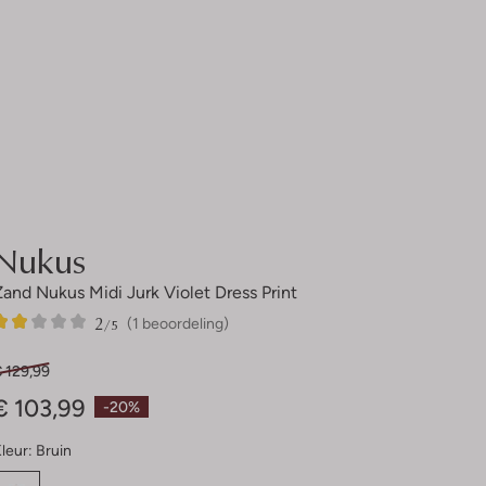
Nukus
Zand Nukus Midi Jurk Violet Dress Print
2
1
2
/5
(1 beoordeling)
Sterren
 129,99
€ 103,99
-20%
leur:
Bruin