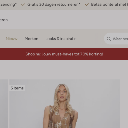
erzending*
Gratis 30 dagen retourneren*
Betaal achteraf met 
eren
Nieuw
Merken
Looks & inspiratie
Shop nu:
jouw must-haves tot 70% korting!
5 items