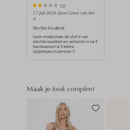
2
(2)
S
17 juli 2026
door Greet van der
A
t
Slechte kwaliteit
e
r
Leuk model,maar de stof is van
slechte kwaliteit en vertoont rn na 3
r
handwassen al 3 kleine
slijtplekjes.rnJammer !!
e
n
Maak je
look compleet