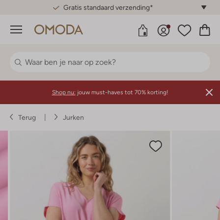
Gratis standaard verzending*
Menu
Shop nu:
jouw must-haves tot 70% korting!
Terug
Jurken