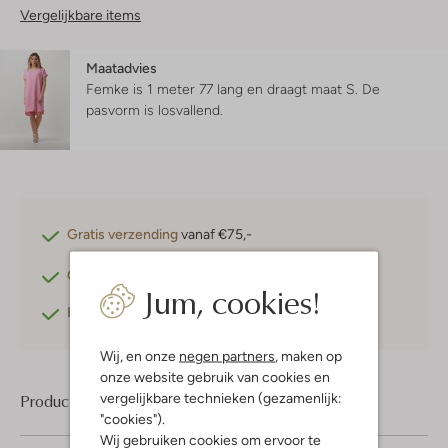
Vergelijkbare items
Maatadvies
Femke is 1 meter 77 lang en draagt maat S.
De
pasvorm is
losvallend
.
Gratis verzending
vanaf €75,-
Gratis retourneren
binnen 30 dagen*
Jum, cookies!
Betaal achteraf
met Klarna
Wij, en onze
negen partners
, maken op
onze website gebruik van cookies en
vergelijkbare technieken (gezamenlijk:
Product informatie
"cookies").
Wij gebruiken cookies om ervoor te