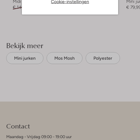
Cookie-instellingen
Midi jurk
Mini jurk
Mini ju
€ 149,95
€ 59,99
€ 209,95
€ 83,99
€ 79,9
Bekijk meer
Mini jurken
Mos Mosh
Polyester
Contact
Maandag - Vrijdag 09:00 - 19:00 uur