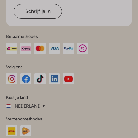
Schrijf je in
Betaalmethodes
Volg ons
Omoda
Omoda
Omoda
Omoda
Omoda
Kies je land
Instagram
Facebook
TikTok
LinkedIn
YouTube
NEDERLAND
Kies
Verzendmethodes
je
Sluit
land
Nederland