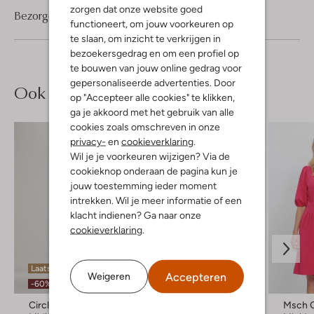
zorgen dat onze website goed
Bezorgen & retourneren
functioneert, om jouw voorkeuren op
te slaan, om inzicht te verkrijgen in
bezoekersgedrag en om een profiel op
te bouwen van jouw online gedrag voor
gepersonaliseerde advertenties. Door
Ook iets voor jou?
op "Accepteer alle cookies" te klikken,
ga je akkoord met het gebruik van alle
cookies zoals omschreven in onze
privacy-
en
cookieverklaring
.
Wil je je voorkeuren wijzigen? Via de
cookieknop onderaan de pagina kun je
jouw toestemming ieder moment
intrekken. Wil je meer informatie of een
klacht indienen? Ga naar onze
cookieverklaring
.
Laatste maten
Laatste items
Accepteren
Weigeren
-60%
-60%
Circle Of Trust
Ottod'ame
Msch 