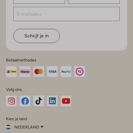
Schrijf je in
Betaalmethodes
Volg ons
Omoda
Omoda
Omoda
Omoda
Omoda
Kies je land
Instagram
Facebook
TikTok
LinkedIn
YouTube
NEDERLAND