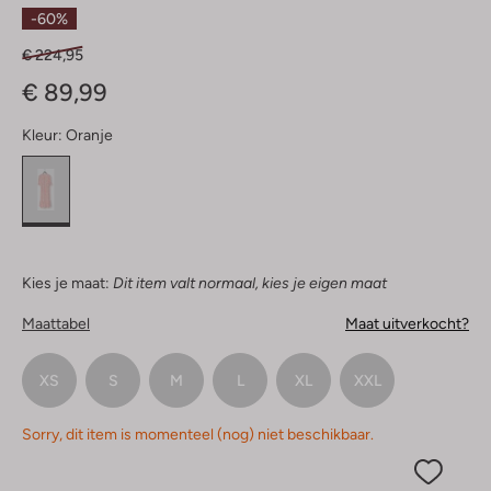
Sterren
-60%
€ 224,95
€ 89,99
Kleur:
Oranje
Kies je maat:
Dit item valt normaal, kies je eigen maat
Maattabel
Maat uitverkocht?
XS
S
M
L
XL
XXL
Sorry, dit item is momenteel (nog) niet beschikbaar.