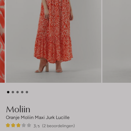
Moliin
Oranje Moliin Maxi Jurk Lucille
3
2
3
/5
(2 beoordelingen)