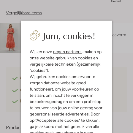
Favoriet
Vergelijkbare items
Maatadvies
Jum, cookies!
Sara is 1 meter 78 lang en draagt maat S.
De pasvorm
is
losvallend
.
Wij, en onze
negen partners
, maken op
onze website gebruik van cookies en
vergelijkbare technieken (gezamenlijk:
"cookies").
Wij gebruiken cookies om ervoor te
Gratis verzending
vanaf €75,-
zorgen dat onze website goed
functioneert, om jouw voorkeuren op
Gratis retourneren
binnen 30 dagen*
te slaan, om inzicht te verkrijgen in
Betaal achteraf
met Klarna
bezoekersgedrag en om een profiel op
te bouwen van jouw online gedrag voor
gepersonaliseerde advertenties. Door
op "Accepteer alle cookies" te klikken,
ga je akkoord met het gebruik van alle
Product informatie
cookies zoals omschreven in onze