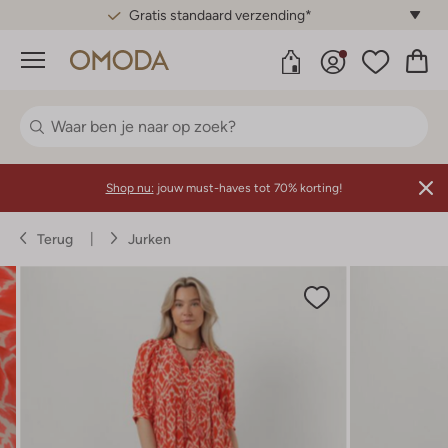
Gratis standaard verzending*
Menu
Shop nu:
jouw must-haves tot 70% korting!
Terug
Jurken