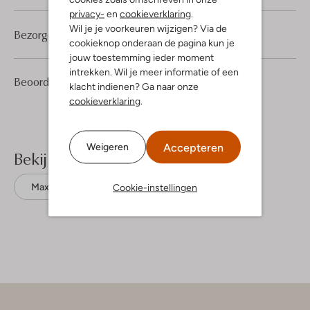
privacy-
en
cookieverklaring
.
Wil je je voorkeuren wijzigen? Via de
Bezorgen & retourneren
cookieknop onderaan de pagina kun je
jouw toestemming ieder moment
intrekken. Wil je meer informatie of een
2
3
Beoordelingen
(2)
3
/5
klacht indienen? Ga naar onze
Sterren
cookieverklaring
.
Accepteren
Weigeren
Bekijk meer
Cookie-instellingen
Maxi jurken
Moliin
Viscose