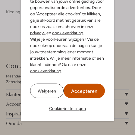
te bouwen van jouw online gedrag voor
gepersonaliseerde advertenties. Door
Kleding
Jurken
op "Accepteer alle cookies" te klikken,
ga je akkoord met het gebruik van alle
cookies zoals omschreven in onze
privacy-
en
cookieverklaring
.
Wil je je voorkeuren wijzigen? Via de
cookieknop onderaan de pagina kun je
jouw toestemming ieder moment
intrekken. Wil je meer informatie of een
Contact
klacht indienen? Ga naar onze
cookieverklaring
.
Maandag - Vrijdag 09:00 - 19:00 uur
Zaterdag 09:00 - 17:00 uur
Accepteren
Weigeren
Klantenservice
Account
Cookie-instellingen
Inspiratie
Omoda