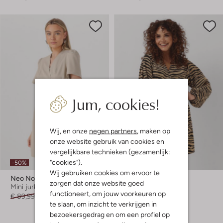
Jum, cookies!
Wij, en onze
negen partners
, maken op
onze website gebruik van cookies en
vergelijkbare technieken (gezamenlijk:
"cookies").
-50%
-50%
Wij gebruiken cookies om ervoor te
Neo Noir
Neo Noir
zorgen dat onze website goed
Mini jurk
Mini jurk
functioneert, om jouw voorkeuren op
€ 89,99
€ 44,99
€ 89,95
€ 44,99
te slaan, om inzicht te verkrijgen in
bezoekersgedrag en om een profiel op