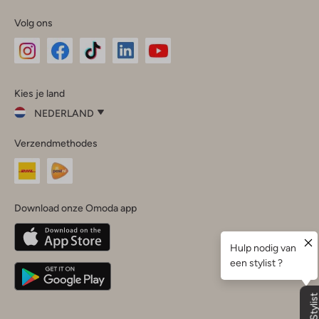
Volg ons
Omoda
Omoda
Omoda
Omoda
Omoda
Kies je land
Instagram
Facebook
TikTok
LinkedIn
YouTube
NEDERLAND
Kies
Verzendmethodes
je
Sluit
land
Nederland
België
(Nederlands)
Download onze Omoda app
Belgique
(Français)
Deutschland