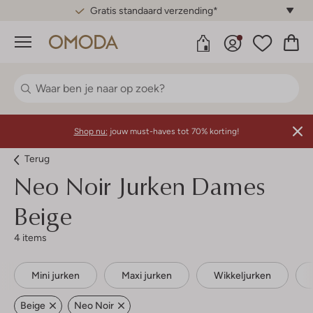
Gratis standaard verzending*
Menu
Shop nu:
jouw must-haves tot 70% korting!
Terug
Neo Noir
Jurken Dames
Beige
4 items
Mini jurken
Maxi jurken
Wikkeljurken
Beige
Neo Noir