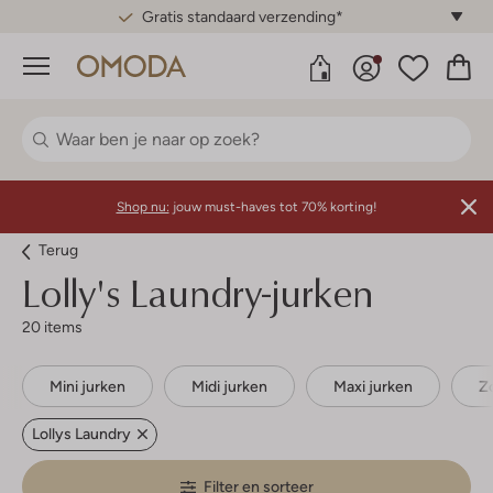
Gratis standaard verzending*
Menu
Shop nu:
jouw must-haves tot 70% korting!
Terug
Lolly's Laundry-jurken
20 items
Mini jurken
Midi jurken
Maxi jurken
Z
Lollys Laundry
Filter en sorteer