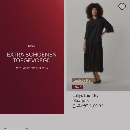
Laatste item
-60%
Lollys Laundry
Maxi jurk
€ 174,95
€ 69,99