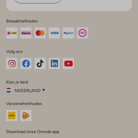
Betaalmethodes
Volg ons
Omoda
Omoda
Omoda
Omoda
Omoda
Kies je land
Instagram
Facebook
TikTok
LinkedIn
YouTube
NEDERLAND
Kies
Verzendmethodes
je
Sluit
land
Nederland
België
(Nederlands)
Download onze Omoda app
Belgique
(Français)