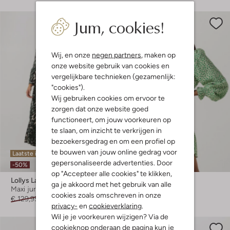
Jum, cookies!
Wij, en onze
negen partners
, maken op
onze website gebruik van cookies en
vergelijkbare technieken (gezamenlijk:
"cookies").
Wij gebruiken cookies om ervoor te
zorgen dat onze website goed
functioneert, om jouw voorkeuren op
te slaan, om inzicht te verkrijgen in
bezoekersgedrag en om een profiel op
te bouwen van jouw online gedrag voor
Laatste item
Laatste item
gepersonaliseerde advertenties. Door
-50%
-60%
op "Accepteer alle cookies" te klikken,
Lollys Laundry
Lollys Laundry
ga je akkoord met het gebruik van alle
Maxi jurk
Mini jurk
cookies zoals omschreven in onze
€ 129,95
€ 64,99
€ 109,95
€ 43,99
privacy-
en
cookieverklaring
.
Wil je je voorkeuren wijzigen? Via de
cookieknop onderaan de pagina kun je