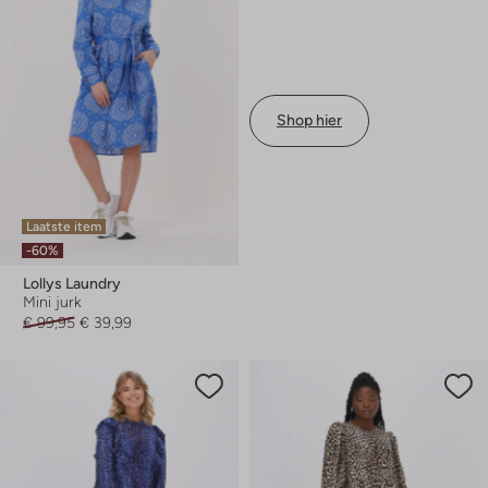
Shop hier
Laatste item
-60%
Lollys Laundry
Mini jurk
€ 99,95
€ 39,99