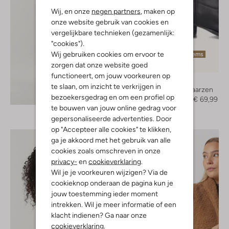
Wij, en onze
negen partners
, maken op
onze website gebruik van cookies en
vergelijkbare technieken (gezamenlijk:
"cookies").
Wij gebruiken cookies om ervoor te
Laatste items
zorgen dat onze website goed
-50%
functioneert, om jouw voorkeuren op
Omoda
te slaan, om inzicht te verkrijgen in
Cowboylaarzen
Ontdek de look
bezoekersgedrag en om een profiel op
€ 139,95
€ 69,99
te bouwen van jouw online gedrag voor
gepersonaliseerde advertenties. Door
op "Accepteer alle cookies" te klikken,
ga je akkoord met het gebruik van alle
cookies zoals omschreven in onze
privacy-
en
cookieverklaring
.
Wil je je voorkeuren wijzigen? Via de
cookieknop onderaan de pagina kun je
jouw toestemming ieder moment
intrekken. Wil je meer informatie of een
klacht indienen? Ga naar onze
cookieverklaring
.