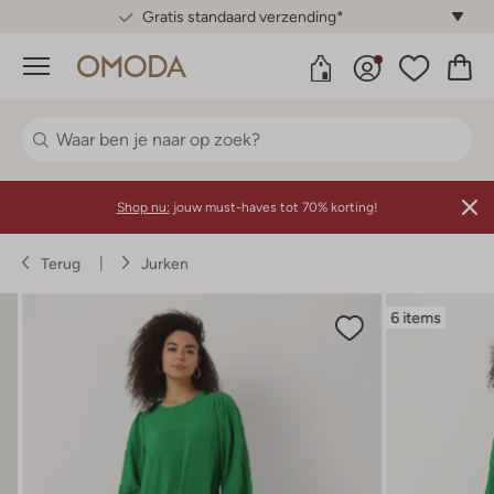
Gratis standaard verzending*
Menu
Shop nu:
jouw must-haves tot 70% korting!
Terug
Jurken
6 items