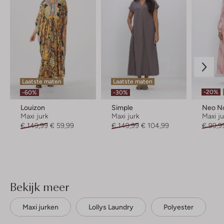
Laatste maten
Laatste maten
-20%
-60%
-30%
Louizon
Simple
Neo No
Maxi jurk
Maxi jurk
Maxi j
€ 149,99
€ 59,99
€ 149,99
€ 104,99
€ 99,9
Bekijk meer
Maxi jurken
Lollys Laundry
Polyester