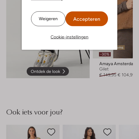
Accepteren
Weigeren
Cookie-instellingen
Laatste items
-30%
Amaya Amsterdam
Gilet
Ontdek de look
€ 149,95
€ 104,99
Ook iets voor jou?