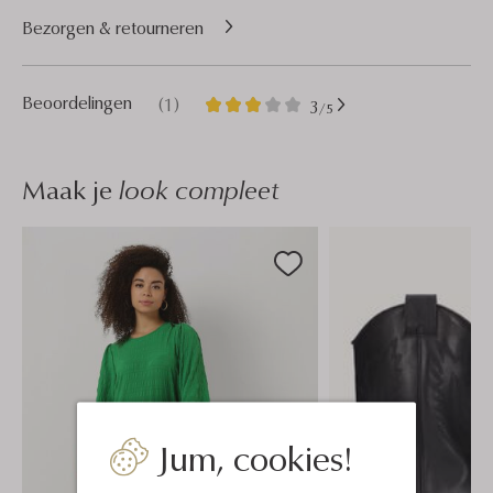
Bezorgen & retourneren
1
3
Beoordelingen
(1)
3
/5
Sterren
Maak je
look compleet
Jum, cookies!