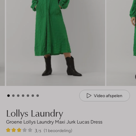
Video afspelen
Lollys Laundry
Groene Lollys Laundry Maxi Jurk Lucas Dress
3
1
3
/5
(1 beoordeling)