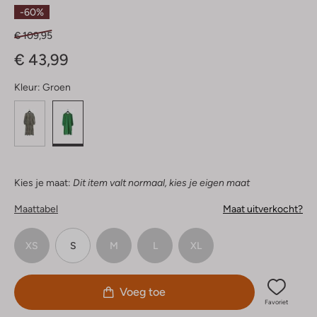
Sterren
-60%
€ 109,95
€ 43,99
Kleur:
Groen
Kies je maat:
Dit item valt normaal, kies je eigen maat
Maattabel
Maat uitverkocht?
XS
S
M
L
XL
Voeg toe
Favoriet