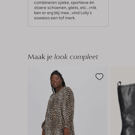
combineren sjieke, sportieve én
n
stoere schoenen, gilets, etc...rnIk
ben er erg blij mee...vind Lolly's
sowieso een tof merk.
Maak je
look compleet