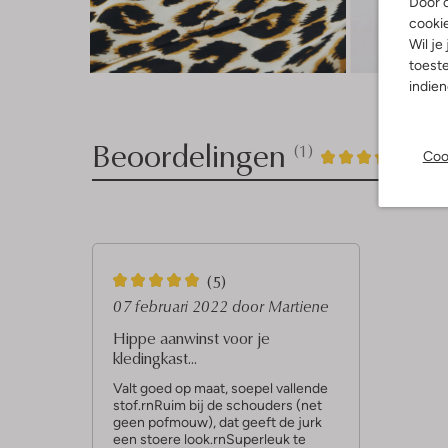
Door o
cooki
Wil je
Ont
toeste
indie
Beoordelingen
(1)
1
5
Coo
5
/5
Sterren
5
(5)
S
07 februari 2022
door Martiene
t
Hippe aanwinst voor je
kledingkast...
e
r
Valt goed op maat, soepel vallende
stof.rnRuim bij de schouders (net
r
geen pofmouw), dat geeft de jurk
een stoere look.rnSuperleuk te
e