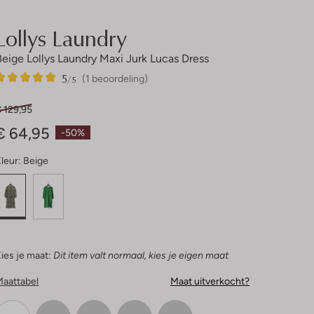
Lollys Laundry
Beige Lollys Laundry Maxi Jurk Lucas Dress
5
1
5
/5
(1 beoordeling)
Sterren
 129,95
€ 64,95
-50%
leur:
Beige
ies je maat:
Dit item valt normaal, kies je eigen maat
Maattabel
Maat uitverkocht?