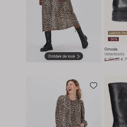
Laatste it
-50%
Omoda
Veterboots
Ontdek de look
€ 159,95
€ 7