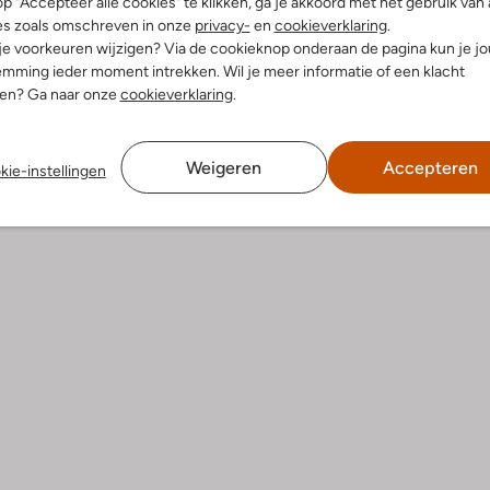
p "Accepteer alle cookies" te klikken, ga je akkoord met het gebruik van 
es zoals omschreven in onze
privacy-
en
cookieverklaring
.
 je voorkeuren wijzigen? Via de cookieknop onderaan de pagina kun je j
dek de look
Ontdek de look
mming ieder moment intrekken. Wil je meer informatie of een klacht
nen? Ga naar onze
cookieverklaring
.
Product informatie
Weigeren
Accepteren
kie-instellingen