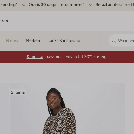
erzending*
Gratis 30 dagen retourneren*
Betaal achteraf met 
eren
Nieuw
Merken
Looks & inspiratie
Shop nu:
jouw must-haves tot 70% korting!
2 items