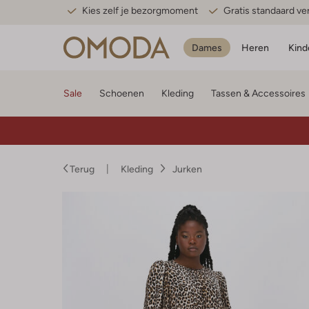
Kies zelf je bezorgmoment
Gratis standaard v
Dames
Heren
Kind
Sale
Schoenen
Kleding
Tassen & Accessoires
Terug
Kleding
Jurken