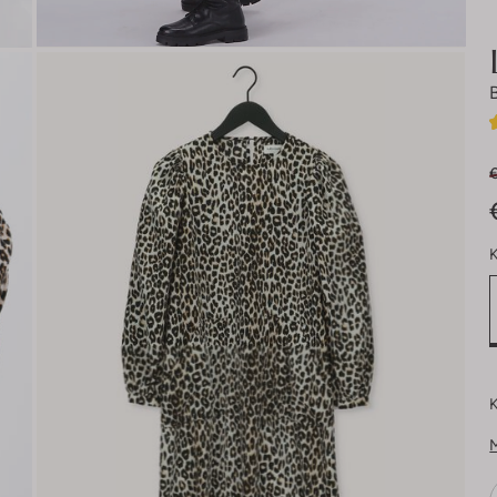
€
K
K