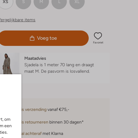
XS
S
M
L
XL
ergelijkbare items
Voeg toe
Favoriet
Maatadvies
Sjadela is 1 meter 70 lang en draagt
maat M.
De pasvorm is
losvallend
.
Gratis verzending
vanaf €75,-
rt, om
Gratis retourneren
binnen 30 dagen*
om een
ies.
Betaal achteraf
met Klarna