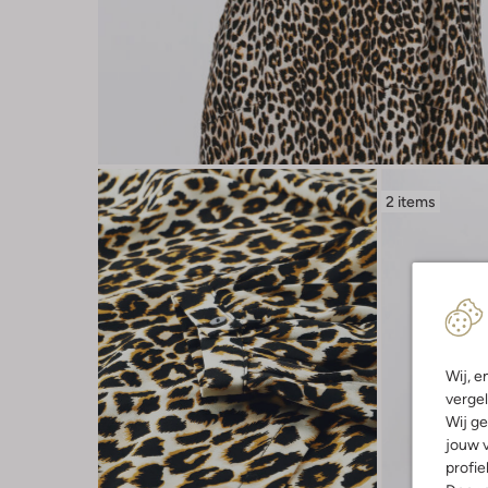
2 items
Wij, e
vergel
Wij ge
jouw v
profie