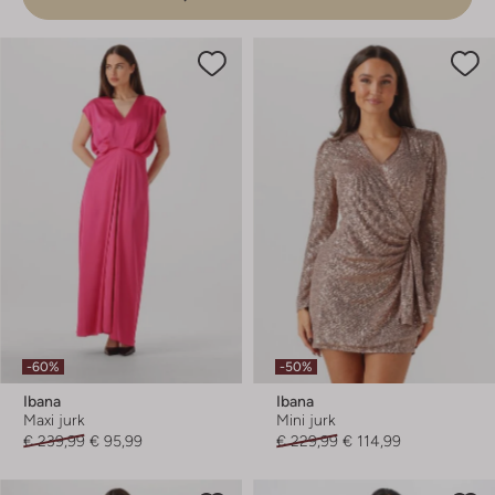
-60%
-50%
Ibana
Ibana
Maxi jurk
Mini jurk
€ 239,99
€ 95,99
€ 229,99
€ 114,99