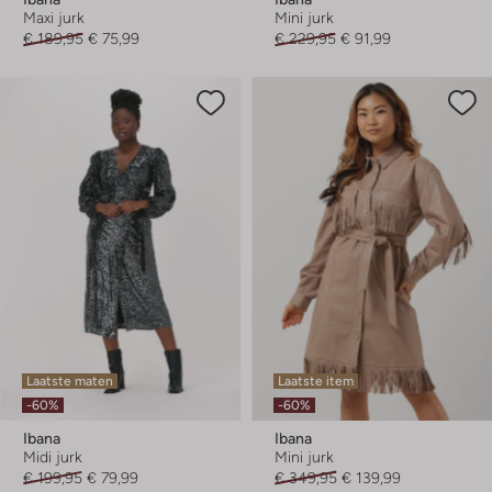
Maxi jurk
Mini jurk
€ 189,95
€ 75,99
€ 229,95
€ 91,99
Laatste maten
Laatste item
-60%
-60%
Ibana
Ibana
Midi jurk
Mini jurk
€ 199,95
€ 79,99
€ 349,95
€ 139,99