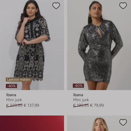
Laatste maten
-60%
-40%
Ibana
Ibana
Mini jurk
Mini jurk
€ 229,99
€ 137,99
€ 199,95
€ 79,99