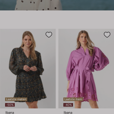
Laatste maten
Laatste item
-50%
-40%
Ibana
Ibana