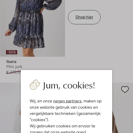
Shop hier
-50%
Ibana
Mini jurk
€ 219,95
€ 109,99
Jum, cookies!
Wij, en onze
negen partners
, maken op
onze website gebruik van cookies en
vergelijkbare technieken (gezamenlijk:
"cookies").
Wij gebruiken cookies om ervoor te
zorgen dat onze website goed