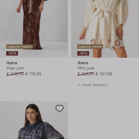
Laatste maten
Laatste items
-50%
-40%
Ibana
Ibana
Maxi jurk
Mini jurk
€ 239,99
€ 119,99
€ 169,99
€ 101,99
+ meer kleuren