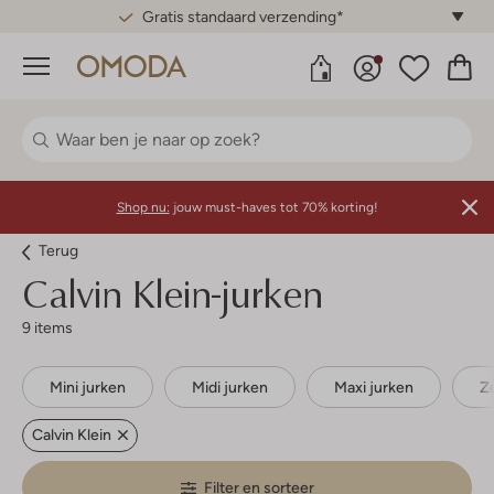
Gratis standaard verzending*
Menu
Shop nu:
jouw must-haves tot 70% korting!
Terug
Calvin Klein-jurken
9 items
Mini jurken
Midi jurken
Maxi jurken
Z
Calvin Klein
Filter en sorteer