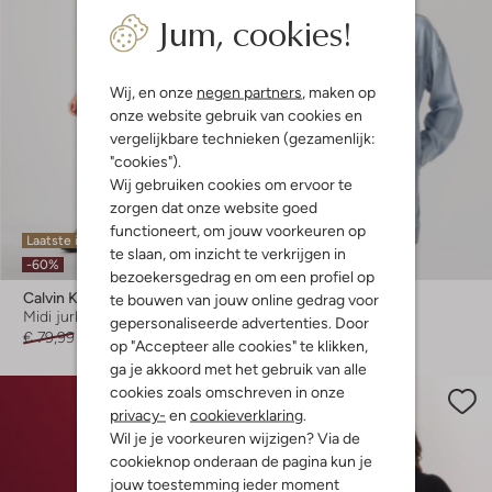
Jum, cookies!
Wij, en onze
negen partners
, maken op
onze website gebruik van cookies en
vergelijkbare technieken (gezamenlijk:
"cookies").
Wij gebruiken cookies om ervoor te
zorgen dat onze website goed
functioneert, om jouw voorkeuren op
Laatste item
Laatste item
te slaan, om inzicht te verkrijgen in
-60%
-60%
bezoekersgedrag en om een profiel op
Calvin Klein
Calvin Klein
te bouwen van jouw online gedrag voor
Midi jurk
Mini jurk
gepersonaliseerde advertenties. Door
€ 79,99
€ 31,99
€ 119,99
€ 47,99
op "Accepteer alle cookies" te klikken,
ga je akkoord met het gebruik van alle
cookies zoals omschreven in onze
privacy-
en
cookieverklaring
.
Wil je je voorkeuren wijzigen? Via de
cookieknop onderaan de pagina kun je
jouw toestemming ieder moment