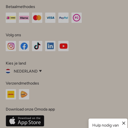
Betaalmethodes
Volg ons
Omoda
Omoda
Omoda
Omoda
Omoda
Kies je land
Instagram
Facebook
TikTok
LinkedIn
YouTube
NEDERLAND
Kies
Verzendmethodes
je
Sluit
land
Nederland
België
(Nederlands)
Download onze Omoda app
Belgique
(Français)
Deutschland