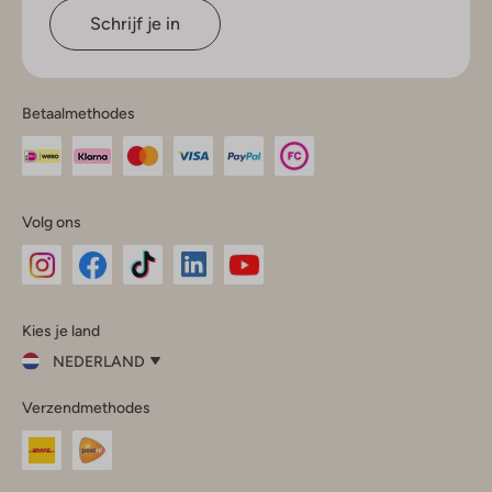
Schrijf je in
Betaalmethodes
Volg ons
Omoda
Omoda
Omoda
Omoda
Omoda
Kies je land
Instagram
Facebook
TikTok
LinkedIn
YouTube
NEDERLAND
Kies
Verzendmethodes
je
Sluit
land
Nederland