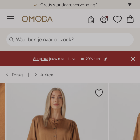
Gratis standaard verzending*
Menu
Shop nu:
jouw must-haves tot 70% korting!
Terug
Jurken