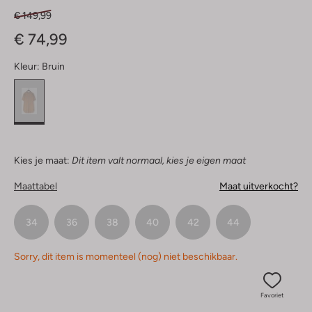
€ 149,99
€ 74,99
Kleur:
Bruin
Kies je maat:
Dit item valt normaal, kies je eigen maat
Maattabel
Maat uitverkocht?
34
36
38
40
42
44
Sorry, dit item is momenteel (nog) niet beschikbaar.
Favoriet