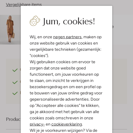
Vergelijkbare items
Jum, cookies!
Maatadvies
Doete is 1 meter 76 lang en draagt maat 36.
De
pasvorm is
losvallend
.
Wij, en onze
negen partners
, maken op
onze website gebruik van cookies en
vergelijkbare technieken (gezamenlijk:
"cookies").
Wij gebruiken cookies om ervoor te
zorgen dat onze website goed
Gratis verzending
vanaf €75,-
functioneert, om jouw voorkeuren op
te slaan, om inzicht te verkrijgen in
Gratis retourneren
binnen 30 dagen*
bezoekersgedrag en om een profiel op
Betaal achteraf
met Klarna
te bouwen van jouw online gedrag voor
gepersonaliseerde advertenties. Door
op "Accepteer alle cookies" te klikken,
ga je akkoord met het gebruik van alle
cookies zoals omschreven in onze
Product informatie
privacy-
en
cookieverklaring
.
Wil je je voorkeuren wijzigen? Via de