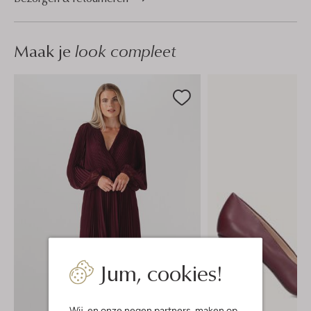
Maak je
look compleet
Jum, cookies!
Wij, en onze
negen partners
, maken op