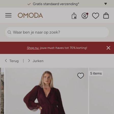
Gratis standaard verzending*
Menu
Shop nu:
jouw must-haves tot 70% korting!
Terug
Jurken
5 items