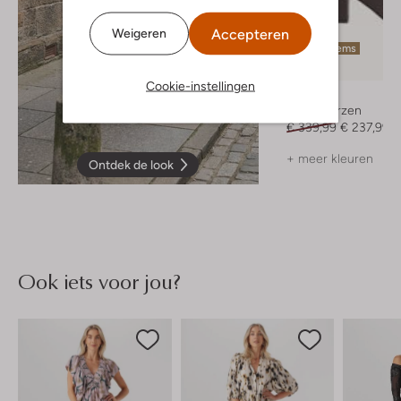
Accepteren
Weigeren
Laatste items
-30%
Cookie-instellingen
Toral
Hoge laarzen
€ 339,99
€ 237,99
+ meer kleuren
Ontdek de look
Ook iets voor jou?