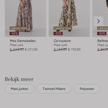
Laatste item
Laatste item
Laatste
-50%
-20%
-20%
Mes Demoiselles
Co'couture
Refine
Maxi jurk
Maxi jurk
Maxi j
€ 424,99
€ 211,99
€ 149,99
€ 119,99
€ 89,9
Bekijk meer
Maxi jurken
Twinset Milano
Polyester