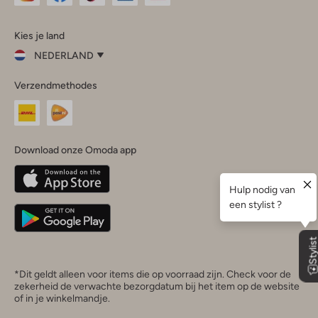
Omoda
Omoda
Omoda
Omoda
Omoda
Kies je land
Instagram
Facebook
TikTok
LinkedIn
YouTube
NEDERLAND
Kies
Verzendmethodes
je
Sluit
land
Nederland
België
(Nederlands)
Download onze Omoda app
Belgique
(Français)
Deutschland
*Dit geldt alleen voor items die op voorraad zijn. Check voor de
zekerheid de verwachte bezorgdatum bij het item op de website
of in je winkelmandje.