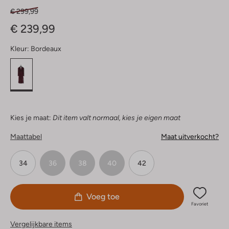
€ 299,99
€ 239,99
Kleur:
Bordeaux
Kies je maat:
Dit item valt normaal, kies je eigen maat
Maattabel
Maat uitverkocht?
34
36
38
40
42
Voeg toe
Favoriet
Vergelijkbare items