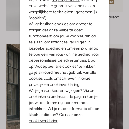
Laatste item
onze website gebruik van cookies en
vergelijkbare technieken (gezamenlijk:
Twinset Milano
"cookies").
Pumps
Wij gebruiken cookies om ervoor te
Ontdek de look
€ 199,99
zorgen dat onze website goed
functioneert, om jouw voorkeuren op
te slaan, om inzicht te verkrijgen in
bezoekersgedrag en om een profiel op
te bouwen van jouw online gedrag voor
gepersonaliseerde advertenties. Door
op "Accepteer alle cookies" te klikken,
ga je akkoord met het gebruik van alle
cookies zoals omschreven in onze
privacy-
en
cookieverklaring
.
Wil je je voorkeuren wijzigen? Via de
cookieknop onderaan de pagina kun je
jouw toestemming ieder moment
intrekken. Wil je meer informatie of een
klacht indienen? Ga naar onze
cookieverklaring
.