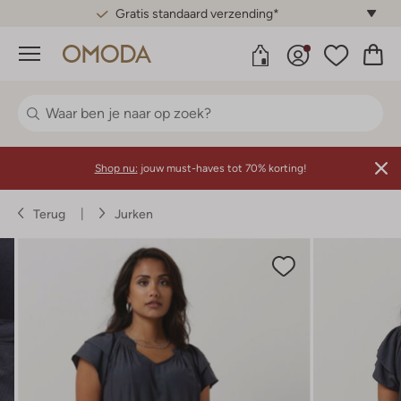
Gratis standaard verzending*
Menu
Shop nu:
jouw must-haves tot 70% korting!
Terug
Jurken