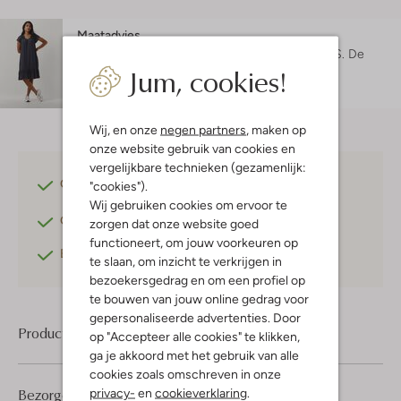
Maatadvies
Maruschka is 1 meter 72 lang en draagt maat S.
De
Jum, cookies!
pasvorm is
losvallend
.
Wij, en onze
negen partners
, maken op
onze website gebruik van cookies en
vergelijkbare technieken (gezamenlijk:
Gratis verzending
vanaf €75,-
"cookies").
Wij gebruiken cookies om ervoor te
Gratis retourneren
binnen 30 dagen*
zorgen dat onze website goed
functioneert, om jouw voorkeuren op
Betaal achteraf
met Klarna
te slaan, om inzicht te verkrijgen in
bezoekersgedrag en om een profiel op
te bouwen van jouw online gedrag voor
gepersonaliseerde advertenties. Door
Product informatie
op "Accepteer alle cookies" te klikken,
ga je akkoord met het gebruik van alle
cookies zoals omschreven in onze
Bezorgen & retourneren
privacy-
en
cookieverklaring
.