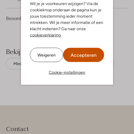
Wil je je voorkeuren wijzigen? Via de
cookieknop onderaan de pagina kun je
jouw toestemming ieder moment
1
5
Beoordelingen
(1)
5
/5
intrekken. Wil je meer informatie of een
Sterren
klacht indienen? Ga naar onze
cookieverklaring
.
Bekijk meer
Accepteren
Weigeren
Mini jurken
Co'couture
Viscose
Cookie-instellingen
Contact