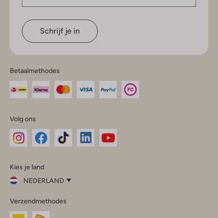
Schrijf je in
Betaalmethodes
Volg ons
Omoda
Omoda
Omoda
Omoda
Omoda
Kies je land
Instagram
Facebook
TikTok
LinkedIn
YouTube
NEDERLAND
Kies
Verzendmethodes
je
Sluit
land