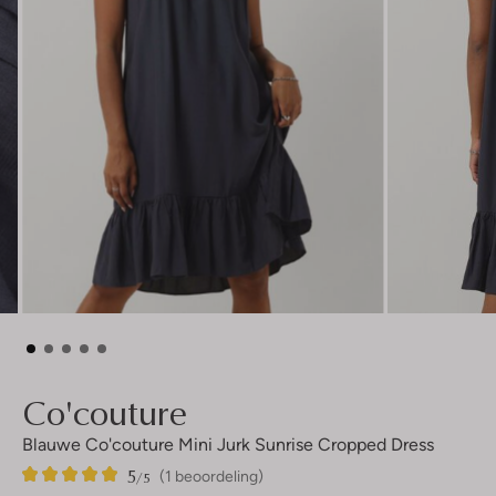
Co'couture
Blauwe Co'couture Mini Jurk Sunrise Cropped Dress
5
1
5
/5
(1 beoordeling)