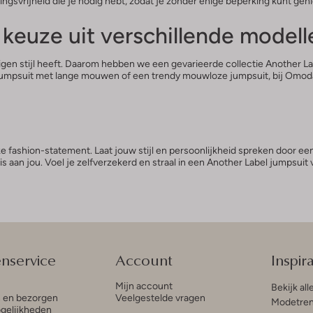
ingsvrijheid die je nodig hebt, zodat je zonder enige beperking kunt gen
 keuze uit verschillende modell
igen stijl heeft. Daarom hebben we een gevarieerde collectie Another L
nte jumpsuit met lange mouwen of een trendy mouwloze jumpsuit, bij Om
fashion-statement. Laat jouw stijl en persoonlijkheid spreken door een ju
is aan jou. Voel je zelfverzekerd en straal in een Another Label jumps
enservice
Account
Inspira
Mijn account
Bekijk all
n en bezorgen
Veelgestelde vragen
Modetren
gelijkheden