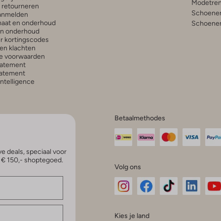
Modetren
n retourneren
Schoenen
anmelden
aat en onderhoud
Schoenen
en onderhoud
r kortingscodes
en klachten
e voorwaarden
tatement
atement
 Intelligence
Betaalmethodes
e deals, speciaal voor
p € 150,- shoptegoed.
Volg ons
Omoda
Omoda
Omoda
Omoda
Om
Kies je land
Instagram
Facebook
TikTok
LinkedI
Yo