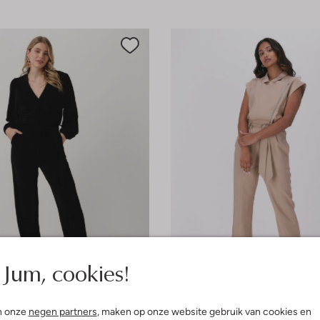
Jum, cookies!
e maten
Laatste items
-60%
n onze
negen partners
, maken op onze website gebruik van cookies en
Label
Another Label