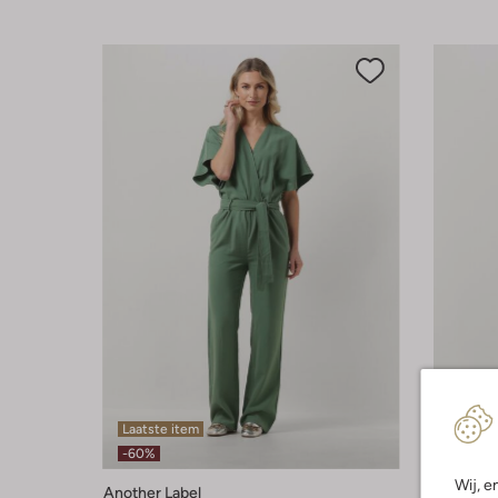
Laatste item
Laatst
-60%
-50%
Wij, e
Another Label
Another 