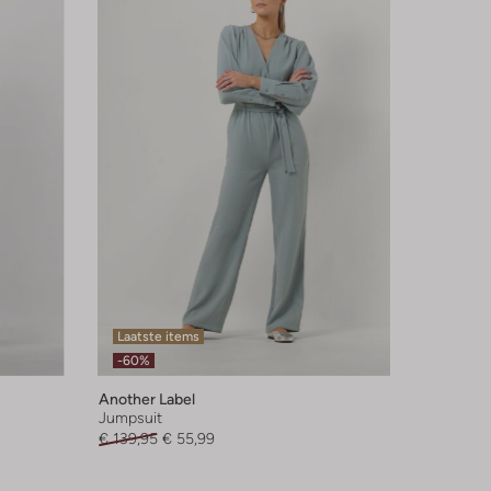
Laatste items
-60%
Another Label
Jumpsuit
€ 139,95
€ 55,99