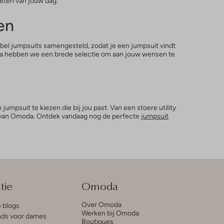
ieten van jouw dag.
en
abel jumpsuits samengesteld, zodat je een jumpsuit vindt
oda hebben we een brede selectie om aan jouw wensen te
mpsuit te kiezen die bij jou past. Van een stoere utility
uit van Omoda. Ontdek vandaag nog de perfecte
jumpsuit
tie
Omoda
Over Omoda
e blogs
Werken bij Omoda
ds voor dames
Boutiques