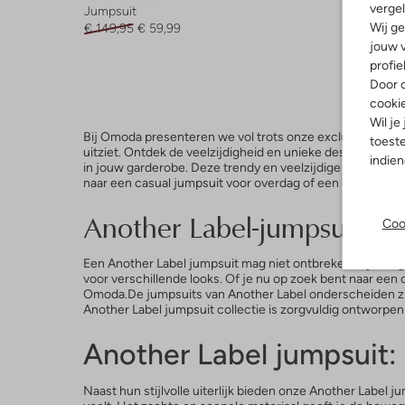
vergel
Jumpsuit
Jumpsui
Wij ge
€ 149,95
€ 59,99
€ 139,95
jouw v
+ meer k
profie
Door o
cooki
Wil je
Bij Omoda presenteren we vol trots onze exclusieve colle
toeste
uitziet. Ontdek de veelzijdigheid en unieke designs van
indie
in jouw garderobe. Deze trendy en veelzijdige kledingstu
naar een casual jumpsuit voor overdag of een chique outf
Another Label-jumpsuit: e
Coo
Een Another Label jumpsuit mag niet ontbreken in jouw g
voor verschillende looks. Of je nu op zoek bent naar een 
Omoda.De jumpsuits van Another Label onderscheiden zich
Another Label jumpsuit collectie is zorgvuldig ontworpen 
Another Label jumpsuit:
Naast hun stijlvolle uiterlijk bieden onze Another Label