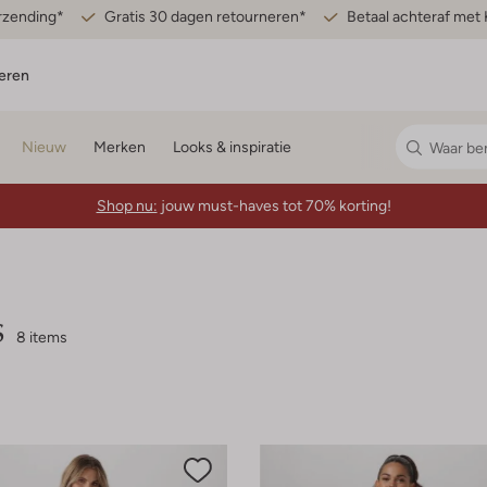
erzending*
Gratis 30 dagen retourneren*
Betaal achteraf met 
eren
Nieuw
Merken
Looks & inspiratie
Shop nu:
jouw must-haves tot 70% korting!
s
8 items