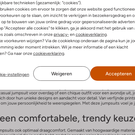
ijkbare technieken (gezamenlijk: "cookies").
t
Jumpsuit
bruiken cookies om ervoor te zorgen dat onze website goed functionee
€ 69,99
€ 139,95
€ 55,99
oorkeuren op te slaan, om inzicht te verkrijgen in bezoekersgedrag en 
leuren
l op te bouwen van jouw online gedrag voor gepersonaliseerde advertent
p "Accepteer alle cookies" te klikken, ga je akkoord met het gebruik van 
es zoals omschreven in onze
privacy-
en
cookieverklaring
.
 je voorkeuren wijzigen? Via de cookieknop onderaan de pagina kun je j
ctie jumpsuits van Another Label. Deze jumpsuits combineren moeiteloos 
mming ieder moment intrekken. Wil je meer informatie of een klacht
 onze Another Label jumpsuit en maak een fashion statement op elke gel
nen? Ga naar onze
cookieverklaring
.
kken zijn geschikt voor elke gelegenheid en kunnen gemakkelijk worden 
it voor een avondje uit, jouw perfecte jumpsuit van Another Label wacht
en must-have item
Weigeren
Accepteren
kie-instellingen
arderobe. Deze trendy en veelzijdige kledingstukken zijn geschikt voo
casual jumpsuit voor overdag of een chique outfit voor een avondje uit, 
 door hun unieke designs en aandacht voor detail. Van verfijnde prints 
om jouw persoonlijkheid te weerspiegelen. Met deze jumpsuits voel je je 
 een comfortabele, trendy keuz
 jumpsuits ook optimaal draagcomfort. Gemaakt van hoogwaardige material