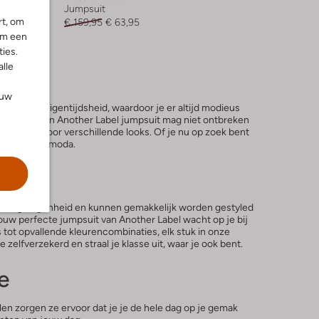
Jumpsuit
rt, om
€ 159,95
€ 63,95
om een
ies.
alle
ouw
stijl en eigentijdsheid, waardoor je er altijd modieus
egenheid. Een Another Label jumpsuit mag niet ontbreken
gestyled voor verschillende looks. Of je nu op zoek bent
 op je bij Omoda.
r elke gelegenheid en kunnen gemakkelijk worden gestyled
jouw perfecte jumpsuit van Another Label wacht op je bij
tot opvallende kleurencombinaties, elk stuk in onze
zelfverzekerd en straal je klasse uit, waar je ook bent.
e
en zorgen ze ervoor dat je je de hele dag op je gemak