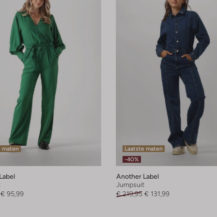
e maten
Laatste maten
-40%
Label
Another Label
t
Jumpsuit
€ 95,99
€ 219,95
€ 131,99