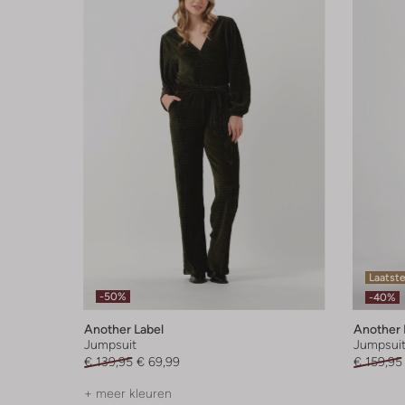
Laatst
-50%
-40%
Another Label
Another 
Jumpsuit
Jumpsui
€ 139,95
€ 69,99
€ 159,95
+ meer kleuren