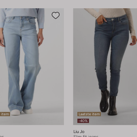
 item
Laatste item
-40%
Liu Jo
ns
Slim fit jeans