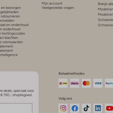
Mijn account
Bekijk all
n en bezorgen
Veelgestelde vragen
Modetren
gelijkheden
Modetren
n retourneren
Schoenen
anmelden
aat en onderhoud
Schoenen
en onderhoud
r kortingscodes
en klachten
e voorwaarden
tatement
atement
 Intelligence
Betaalmethodes
e deals, speciaal voor
p € 150,- shoptegoed.
Volg ons