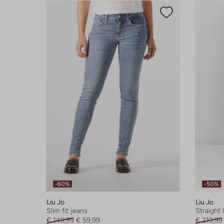
-60%
-50%
Liu Jo
Liu Jo
Slim fit jeans
Straight 
€ 149,99
€ 59,99
€ 219,99