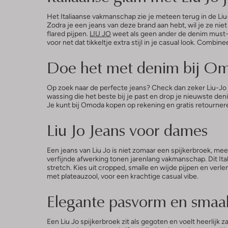
Het Italiaanse vakmanschap zie je meteen terug in de Liu
Zodra je een jeans van deze brand aan hebt, wil je ze nie
flared pijpen.
LIU JO
weet als geen ander de denim must-h
voor net dat tikkeltje extra stijl in je casual look. Combin
Doe het met denim bij O
Op zoek naar de perfecte jeans? Check dan zeker Liu-Jo
wassing die het beste bij je past en drop je nieuwste denim
Je kunt bij Omoda kopen op rekening en gratis retournere
Liu Jo Jeans voor dames
Een jeans van Liu Jo is niet zomaar een spijkerbroek, meer
verfijnde afwerking tonen jarenlang vakmanschap. Dit Ital
stretch. Kies uit cropped, smalle en wijde pijpen en verl
met plateauzool, voor een krachtige casual vibe.
Elegante pasvorm en smaak
Een Liu Jo spijkerbroek zit als gegoten en voelt heerlij