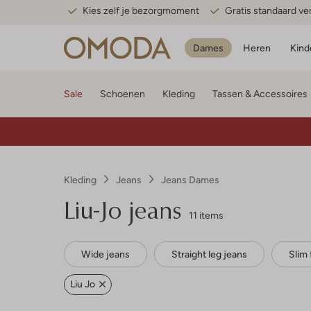
Kies zelf je bezorgmoment
Gratis standaard v
Dames
Heren
Kind
Sale
Schoenen
Kleding
Tassen & Accessoires
Kleding
Jeans
Jeans Dames
Liu-Jo jeans
11 items
Wide jeans
Straight leg jeans
Slim 
Liu Jo