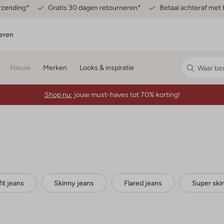
erzending*
Gratis 30 dagen retourneren*
Betaal achteraf met 
eren
Nieuw
Merken
Looks & inspiratie
Shop nu:
jouw must-haves tot 70% korting!
fit jeans
Skinny jeans
Flared jeans
Super ski