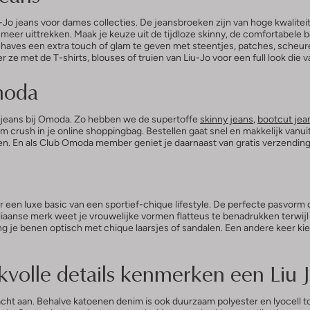
-Jo jeans voor dames collecties. De jeansbroeken zijn van hoge kwaliteit
t meer uittrekken. Maak je keuze uit de tijdloze skinny, de comfortabele
aves een extra touch of glam te geven met steentjes, patches, scheur
eer ze met de T-shirts, blouses of truien van Liu-Jo voor een full look die 
moda
 jeans bij Omoda. Zo hebben we de supertoffe
skinny jeans
,
bootcut jea
 crush in je online shoppingbag. Bestellen gaat snel en makkelijk vanuit je
n. En als Club Omoda member geniet je daarnaast van gratis verzending.
 een luxe basic van een sportief-chique lifestyle. De perfecte pasvorm die
iaanse merk weet je vrouwelijke vormen flatteus te benadrukken terwijl d
eng je benen optisch met chique laarsjes of sandalen. Een andere keer kie
volle details kenmerken een Liu 
k zacht aan. Behalve katoenen denim is ook duurzaam polyester en lyocell