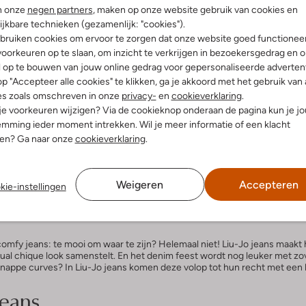
 item
Laatste item
n onze
negen partners
, maken op onze website gebruik van cookies en
-60%
ijkbare technieken (gezamenlijk: "cookies").
bruiken cookies om ervoor te zorgen dat onze website goed functionee
Liu Jo
oorkeuren op te slaan, om inzicht te verkrijgen in bezoekersgedrag en 
leg jeans
Skinny jeans
€ 51,99
€ 139,95
€ 55,99
l op te bouwen van jouw online gedrag voor gepersonaliseerde advertent
p "Accepteer alle cookies" te klikken, ga je akkoord met het gebruik van 
es zoals omschreven in onze
privacy-
en
cookieverklaring
.
 je voorkeuren wijzigen? Via de cookieknop onderaan de pagina kun je j
mming ieder moment intrekken. Wil je meer informatie of een klacht
nen? Ga naar onze
cookieverklaring
.
 dames. Comfy en classy gaan hand in hand in deze supervrouwelijke den
singen en modellen zodat er voor elk figuur de perfect fit tussen zit, of 
Weigeren
Accepteren
kie-instellingen
b stijl.
omfy jeans: te mooi om waar te zijn? Helemaal niet! Liu-Jo jeans maakt
sual chique look samenstelt. En het denim feest wordt nog leuker met zov
 knappe curves? In Liu-Jo jeans komen deze volop tot hun recht met een 
jeans