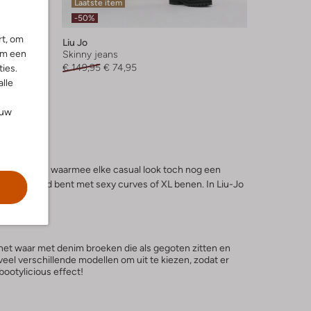
Laatste item
-50%
rt, om
Liu Jo
om een
Skinny jeans
€ 149,95
€ 74,95
ies.
alle
ouw
im collectie waarmee elke casual look toch nog een
je nu gezegend bent met sexy curves of XL benen. In Liu-Jo
 het waar met denim broeken die als gegoten zitten en
eel verschillende modellen om uit te kiezen, zodat er
bootylicious effect!