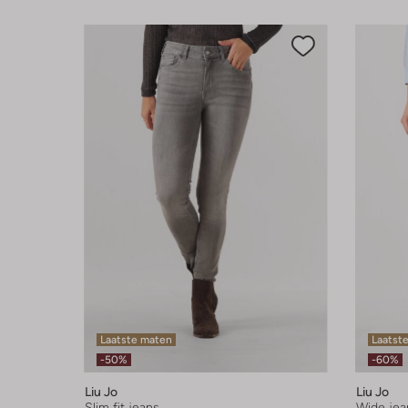
Laatste maten
Laatste
-50%
-60%
Liu Jo
Liu Jo
Slim fit jeans
Wide jea