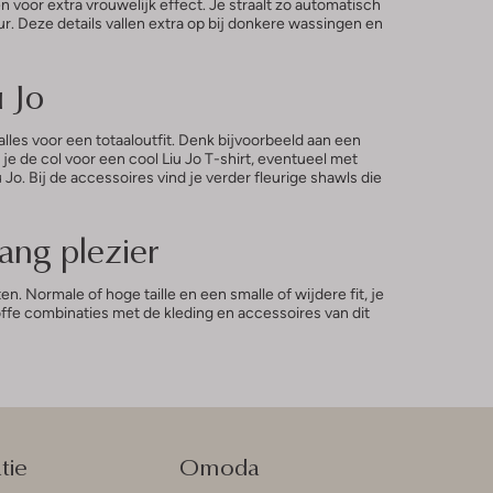
 voor extra vrouwelijk effect. Je straalt zo automatisch
. Deze details vallen extra op bij donkere wassingen en
u Jo
 alles voor een totaaloutfit. Denk bijvoorbeeld aan een
e de col voor een cool Liu Jo T-shirt, eventueel met
o. Bij de accessoires vind je verder fleurige shawls die
ang plezier
 Normale of hoge taille en een smalle of wijdere fit, je
offe combinaties met de kleding en accessoires van dit
tie
Omoda