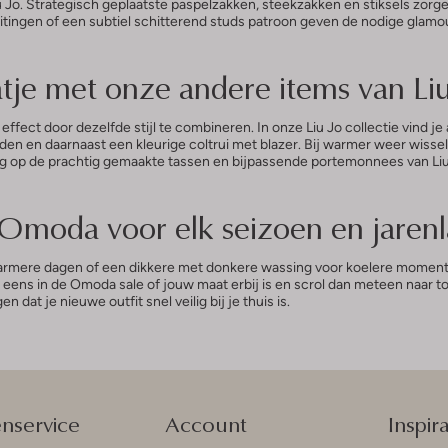
 Jo. Strategisch geplaatste paspelzakken, steekzakken en stiksels zorgen
tingen of een subtiel schitterend studs patroon geven de nodige glamour
aatje met onze andere items van Li
 effect door dezelfde stijl te combineren. In onze Liu Jo collectie vind je
n en daarnaast een kleurige coltrui met blazer. Bij warmer weer wissel j
rug op de prachtig gemaakte tassen en bijpassende portemonnees van Liu J
j Omoda voor elk seizoen en jarenl
 warmere dagen of een dikkere met donkere wassing voor koelere momenten.
 eens in de Omoda sale of jouw maat erbij is en scrol dan meteen naar t
n dat je nieuwe outfit snel veilig bij je thuis is.
enservice
Account
Inspira