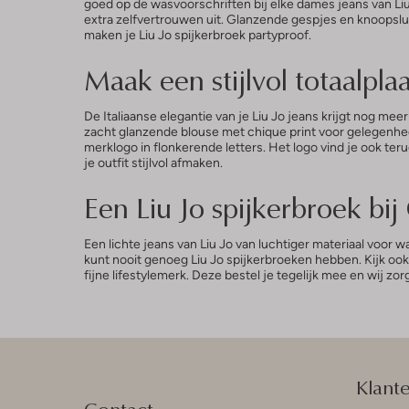
goed op de wasvoorschriften bij elke dames jeans van Liu
extra zelfvertrouwen uit. Glanzende gespjes en knoopslui
maken je Liu Jo spijkerbroek partyproof.
Maak een stijlvol totaalpl
De Italiaanse elegantie van je Liu Jo jeans krijgt nog meer
zacht glanzende blouse met chique print voor gelegenhede
merklogo in flonkerende letters. Het logo vind je ook te
je outfit stijlvol afmaken.
Een Liu Jo spijkerbroek bi
Een lichte jeans van Liu Jo van luchtiger materiaal voor
kunt nooit genoeg Liu Jo spijkerbroeken hebben. Kijk ook
fijne lifestylemerk. Deze bestel je tegelijk mee en wij zorge
Klant
Contact