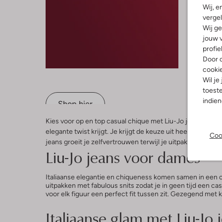
Laatste
Wij, e
-60%
vergel
Wij ge
Liu Jo
jouw v
Straight 
€ 129,95
profie
Door o
cooki
Wil je
toeste
indie
Shop hier
Kies voor op en top casual chique met Liu-Jo jeans voor
elegante twist krijgt. Je krijgt de keuze uit heel wat was
Coo
jeans groeit je zelfvertrouwen terwijl je uitpakt met een fa
Liu-Jo jeans voor dames
Italiaanse elegantie en chiqueness komen samen in een c
uitpakken met fabulous snits zodat je in geen tijd een ca
voor elk figuur een perfect fit tussen zit. Gezegend met
Italiaanse glam met Liu-Jo 