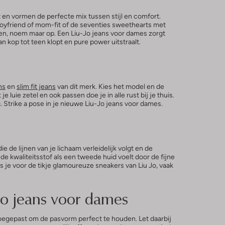
 en vormen de perfecte mix tussen stijl en comfort.
 boyfriend of mom-fit of de seventies sweethearts met
en, noem maar op. Een Liu-Jo jeans voor dames zorgt
van kop tot teen klopt en pure power uitstraalt.
ns
en
slim fit jeans
van dit merk. Kies het model en de
 luie zetel en ook passen doe je in alle rust bij je thuis.
 Strike a pose in je nieuwe Liu-Jo jeans voor dames.
 de lijnen van je lichaam verleidelijk volgt en de
e kwaliteitsstof als een tweede huid voelt door de fijne
s je voor de tikje glamoureuze sneakers van Liu Jo, vaak
Jo jeans voor dames
 toegepast om de pasvorm perfect te houden. Let daarbij