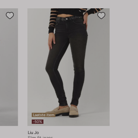
Laatste item
-50%
Liu Jo
Slim fit jeans