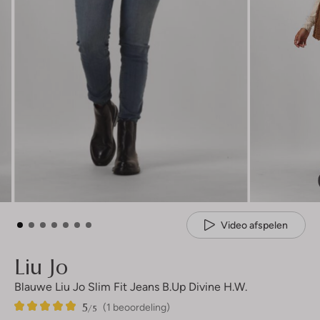
Video afspelen
Liu Jo
Blauwe Liu Jo Slim Fit Jeans B.up Divine H.w.
5
1
5
/5
(1 beoordeling)