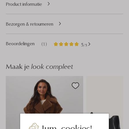
Product informatie
Bezorgen & retourneren
1
5
Beoordelingen
(1)
5
/5
Sterren
Maak je
look compleet
Jum, cookies!