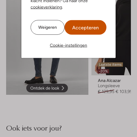
klacht indienen? Ga naar onze
cookieverklaring
.
Accepteren
Weigeren
Cookie-instellingen
Laatste items
-20%
Ana Alcazar
Longsleeve
Ontdek de look
€ 129,95
€ 103,99
Ook iets voor jou?