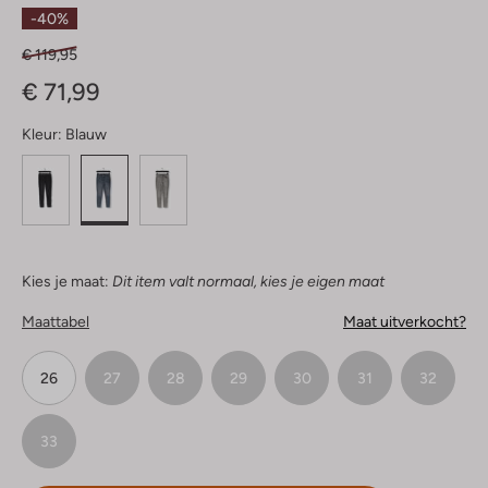
Sterren
-40%
€ 119,95
€ 71,99
Kleur:
Blauw
Kies je maat:
Dit item valt normaal, kies je eigen maat
Maattabel
Maat uitverkocht?
26
27
28
29
30
31
32
33