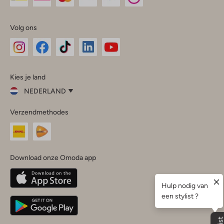
Volg ons
Omoda
Omoda
Omoda
Omoda
Omoda
Kies je land
Instagram
Facebook
TikTok
LinkedIn
YouTube
NEDERLAND
Kies
Verzendmethodes
je
Sluit
land
Nederland
België
(Nederlands)
Download onze Omoda app
Belgique
(Français)
Deutschland