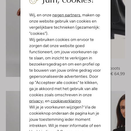
Wij, en onze
negen partners
, maken op
onze website gebruik van cookies en
vergelijkbare technieken (gezamenlijk:
"cookies").
Wij gebruiken cookies om ervoor te
zorgen dat onze website goed
functioneert, om jouw voorkeuren op
-50%
te slaan, om inzicht te verkrijgen in
Blasz
bezoekersgedrag en om een profiel op
Chelsea boots
te bouwen van jouw online gedrag voor
Ontdek de look
€ 129,95
€ 64,99
gepersonaliseerde advertenties. Door
op "Accepteer alle cookies" te klikken,
ga je akkoord met het gebruik van alle
cookies zoals omschreven in onze
privacy-
en
cookieverklaring
.
Wil je je voorkeuren wijzigen? Via de
cookieknop onderaan de pagina kun je
jouw toestemming ieder moment
intrekken. Wil je meer informatie of een