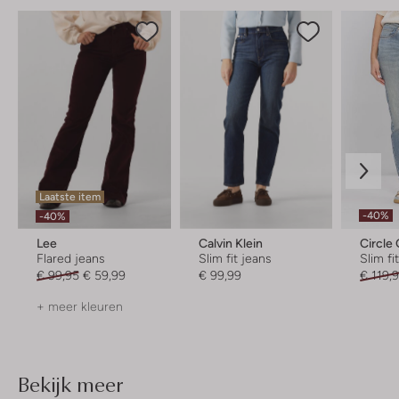
Laatste item
-40%
-40%
Lee
Calvin Klein
Circle 
Flared jeans
Slim fit jeans
Slim fi
€ 99,95
€ 59,99
€ 99,99
€ 119,
+ meer kleuren
Bekijk meer