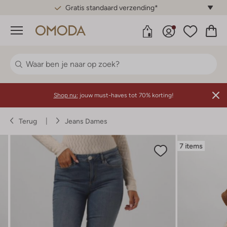
Gratis standaard verzending*
Menu
Shop nu:
jouw must-haves tot 70% korting!
Terug
Jeans Dames
7 items