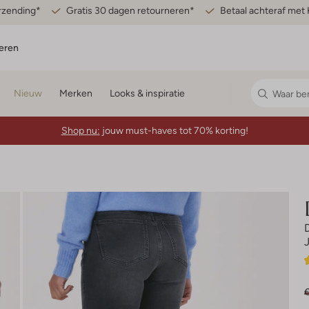
erzending*
Gratis 30 dagen retourneren*
Betaal achteraf met 
eren
Nieuw
Merken
Looks & inspiratie
Shop nu:
jouw must-haves tot 70% korting!