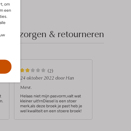
rt, om
om een
ies.
alle
Bezorgen & retourneren
ouw
2
(2)
S
n
24 oktober 2022
door Han
t
Mevr.
e
t
Helaas niet mijn pasvorm,valt wat
n.
kleiner uit!rnDiesel is een stoer
r
merk,als deze broek je past heb je
r
wel kwaliteit en een stoere broek!
e
n