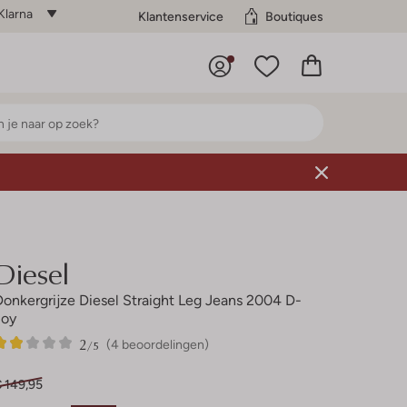
Klarna
Klantenservice
Boutiques
Diesel
Donkergrijze Diesel Straight Leg Jeans 2004 D-
Joy
2
4
2
/5
(4 beoordelingen)
Sterren
€ 149,95