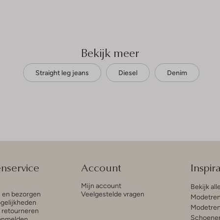
Bekijk meer
Straight leg jeans
Diesel
Denim
enservice
Account
Inspira
Mijn account
Bekijk all
n en bezorgen
Veelgestelde vragen
Modetren
gelijkheden
Modetren
n retourneren
Schoenen
anmelden