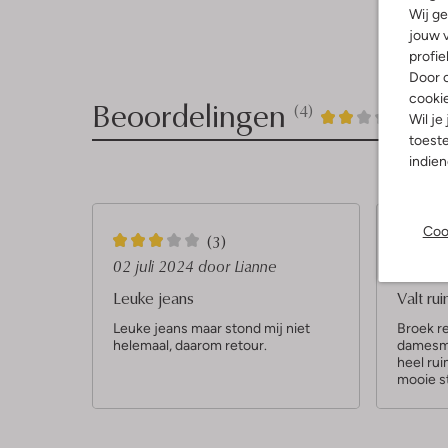
Wij ge
jouw v
profie
Door o
cooki
Beoordelingen
(4)
4
2
2
Wil je
/5
toeste
Sterren
indie
Coo
3
2
(3)
S
S
02 juli 2024
door Lianne
12 apri
t
t
Leuke jeans
Valt ru
e
e
Leuke jeans maar stond mij niet
Broek re
helemaal, daarom retour.
damesma
r
r
heel ru
r
r
mooie s
e
e
n
n