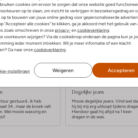
bruiken cookies om ervoor te zorgen dat onze website goed functionee
oorkeuren op te slaan, om inzicht te verkrijgen in bezoekersgedrag en 
l op te bouwen van jouw online gedrag voor gepersonaliseerde advertent
p "Accepteer alle cookies" te klikken, ga je akkoord met het gebruik van 
es zoals omschreven in onze
privacy-
en
cookieverklaring
.
Product informatie
 je voorkeuren wijzigen? Via de cookieknop onderaan de pagina kun je j
mming ieder moment intrekken. Wil je meer informatie of een klacht
nen? Ga naar onze
cookieverklaring
.
Weigeren
Accepteren
kie-instellingen
3
(2)
(3)
S
l 2024
door Puck
28 december 2022
door Kirste
t
im
Degelijke jeans
e
tour gestuurd , ik heb
Mooie degelijke jeans. Vind wel da
at 34 , maar de broek valt
hij bij mij erg uitloopt tijdens drage
r
im. Wel mooie wassing en
Hierdoor gaat hij altijd na 1 keer
r
tof
dragen in de was.
e
n