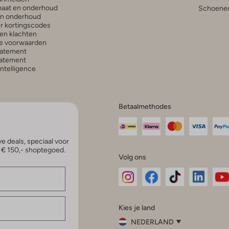
aat en onderhoud
Schoenen
en onderhoud
r kortingscodes
en klachten
e voorwaarden
tatement
atement
 Intelligence
Betaalmethodes
e deals, speciaal voor
p € 150,- shoptegoed.
Volg ons
Omoda
Omoda
Omoda
Omoda
Om
Kies je land
Instagram
Facebook
TikTok
LinkedI
Yo
NEDERLAND