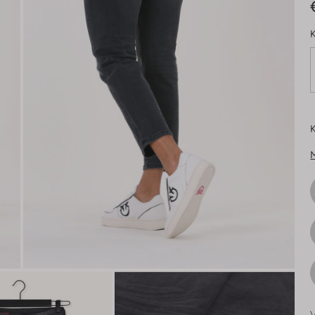
K
K
V