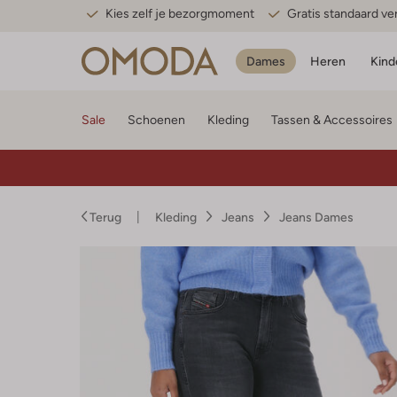
Kies zelf je bezorgmoment
Gratis standaard v
Dames
Heren
Kind
Sale
Schoenen
Kleding
Tassen & Accessoires
Terug
Kleding
Jeans
Jeans Dames