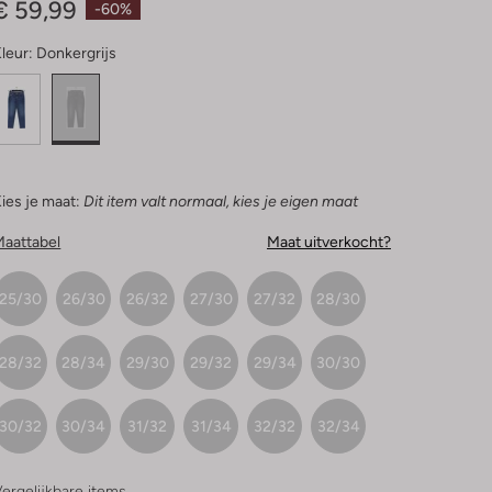
€ 59,99
-60%
leur:
Donkergrijs
ies je maat:
Dit item valt normaal, kies je eigen maat
Maattabel
Maat uitverkocht?
25/30
26/30
26/32
27/30
27/32
28/30
28/32
28/34
29/30
29/32
29/34
30/30
30/32
30/34
31/32
31/34
32/32
32/34
ergelijkbare items