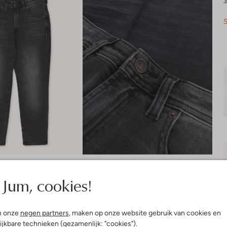
S
Jum, cookies!
n onze
negen partners
, maken op onze website gebruik van cookies en
ijkbare technieken (gezamenlijk: "cookies").