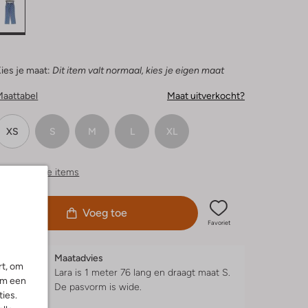
ies je maat:
Dit item valt normaal, kies je eigen maat
Maattabel
Maat uitverkocht?
XS
S
M
L
XL
ergelijkbare items
Voeg toe
Favoriet
Maatadvies
rt, om
Lara is 1 meter 76 lang en draagt maat S.
om een
De pasvorm is
wide
.
ies.