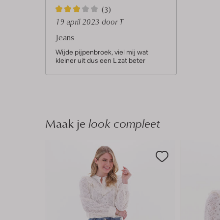
3
(3)
S
19 april 2023
door T
t
Jeans
e
Wijde pijpenbroek, viel mij wat
kleiner uit dus een L zat beter
r
r
e
n
Maak je
look compleet