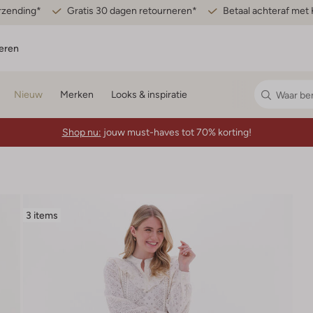
erzending*
Gratis 30 dagen retourneren*
Betaal achteraf met 
eren
Nieuw
Merken
Looks & inspiratie
Shop nu:
jouw must-haves tot 70% korting!
3 items