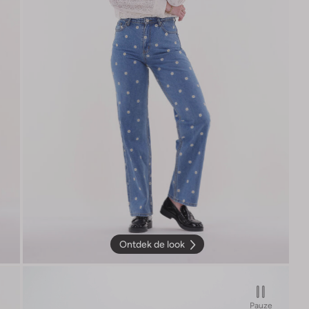
Ontdek de look
Pauze