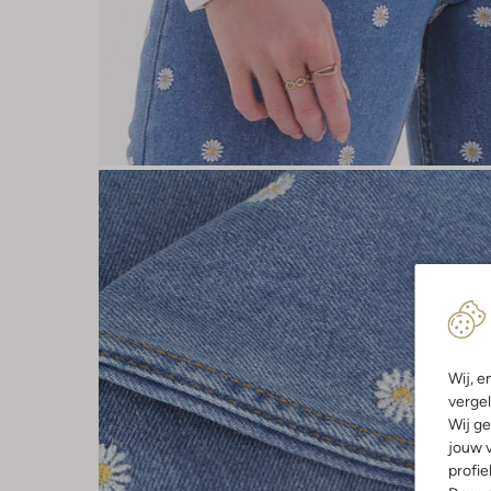
Wij, e
vergel
Wij ge
jouw v
profie