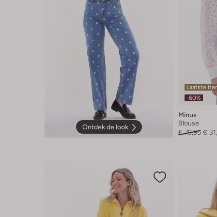
Laatste it
-60%
Minus
Blouse
Ontdek de look
€ 79,95
€ 31