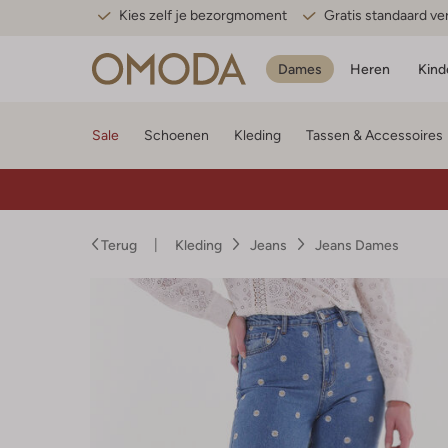
Kies zelf je bezorgmoment
Gratis standaard v
Dames
Heren
Kind
Sale
Schoenen
Kleding
Tassen & Accessoires
Terug
Kleding
Jeans
Jeans Dames