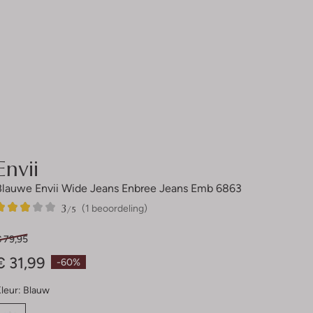
Envii
Blauwe Envii Wide Jeans Enbree Jeans Emb 6863
3
1
3
/5
(1 beoordeling)
Sterren
€ 79,95
€ 31,99
-60%
leur:
Blauw