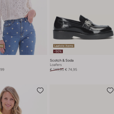
ems
Laatste items
-50%
Scotch & Soda
Loafers
,99
€ 149,95
€ 74,95