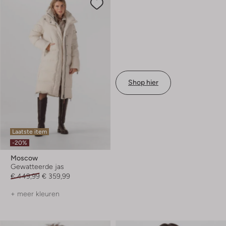
Shop hier
Laatste item
-20%
Moscow
Gewatteerde jas
€ 449,99
€ 359,99
+ meer kleuren