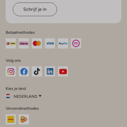
Schrijf je in
Betaalmethodes
Volg ons
Omoda
Omoda
Omoda
Omoda
Omoda
Kies je land
Instagram
Facebook
TikTok
LinkedIn
YouTube
NEDERLAND
Kies
Verzendmethodes
je
Sluit
land
Nederland