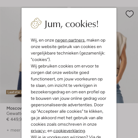
Jum, cookies!
Wij, en onze
negen partners
, maken op
onze website gebruik van cookies en
vergelijkbare technieken (gezamenlijk:
"cookies").
Wij gebruiken cookies om ervoor te
zorgen dat onze website goed
functioneert, om jouw voorkeuren op
te slaan, om inzicht te verkrijgen in
bezoekersgedrag en om een profiel op
Laatste maten
Laatste maten
te bouwen van jouw online gedrag voor
-30%
gepersonaliseerde advertenties. Door
Moscow
Moscow
op "Accepteer alle cookies" te klikken,
Gewatteerde jas
Teddy jas
ga je akkoord met het gebruik van alle
€ 449,99
€ 149,99
€ 104,99
cookies zoals omschreven in onze
+ meer kleuren
privacy-
en
cookieverklaring
.
Wil je je voorkeuren wijzigen? Via de