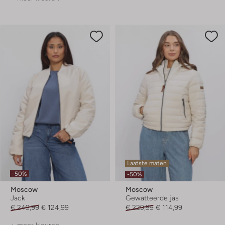
Laatste maten
-50%
-50%
Moscow
Moscow
Jack
Gewatteerde jas
€ 249,99
€ 124,99
€ 229,99
€ 114,99