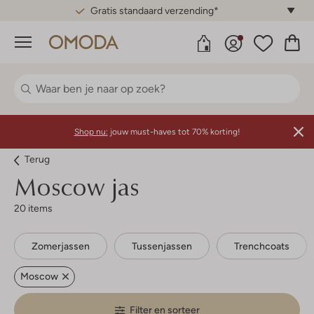
Gratis standaard verzending*
Menu
Shop nu:
jouw must-haves tot 70% korting!
Terug
Moscow jas
20 items
Zomerjassen
Tussenjassen
Trenchcoats
Moscow
Filter en sorteer