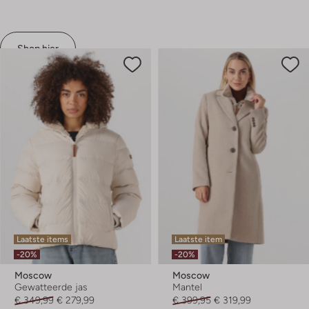
Shop hier
Laatste items
Laatste item
-20%
-20%
Moscow
Moscow
Gewatteerde jas
Mantel
€ 349,99
€ 279,99
€ 399,95
€ 319,99