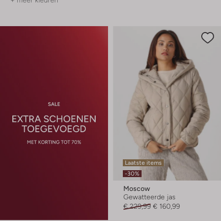
+ meer kleuren
Laatste items
-30%
Moscow
Gewatteerde jas
€ 229,99
€ 160,99