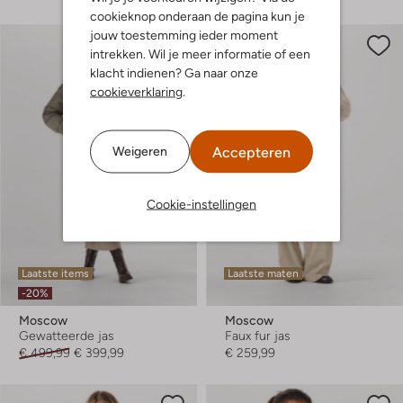
cookieknop onderaan de pagina kun je
jouw toestemming ieder moment
intrekken. Wil je meer informatie of een
klacht indienen? Ga naar onze
cookieverklaring
.
Accepteren
Weigeren
Cookie-instellingen
Laatste items
Laatste maten
-20%
Moscow
Moscow
Gewatteerde jas
Faux fur jas
€ 499,99
€ 399,99
€ 259,99