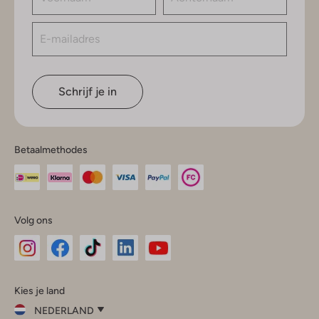
Schrijf je in
Betaalmethodes
Volg ons
Omoda
Omoda
Omoda
Omoda
Omoda
Kies je land
Instagram
Facebook
TikTok
LinkedIn
YouTube
NEDERLAND