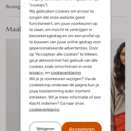
"cookies").
Bezorgen & retourneren
Wij gebruiken cookies om ervoor te
zorgen dat onze website goed
functioneert, om jouw voorkeuren op
Maak je
look compleet
te slaan, om inzicht te verkrijgen in
bezoekersgedrag en om een profiel op
te bouwen van jouw online gedrag voor
gepersonaliseerde advertenties. Door
op "Accepteer alle cookies" te klikken,
ga je akkoord met het gebruik van alle
cookies zoals omschreven in onze
privacy-
en
cookieverklaring
.
Wil je je voorkeuren wijzigen? Via de
cookieknop onderaan de pagina kun je
jouw toestemming ieder moment
intrekken. Wil je meer informatie of een
klacht indienen? Ga naar onze
cookieverklaring
.
Accepteren
Weigeren