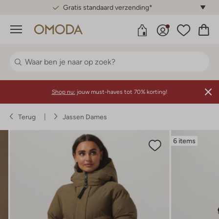
Gratis standaard verzending*
Menu
Shop nu:
jouw must-haves tot 70% korting!
Terug
Jassen Dames
6 items