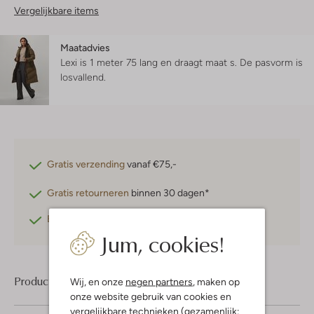
Vergelijkbare items
Maatadvies
Lexi is 1 meter 75 lang en draagt maat s.
De pasvorm is
losvallend
.
Gratis verzending
vanaf €75,-
Gratis retourneren
binnen 30 dagen*
Betaal achteraf
met Klarna
Jum, cookies!
Product informatie
Wij, en onze
negen partners
, maken op
onze website gebruik van cookies en
vergelijkbare technieken (gezamenlijk: