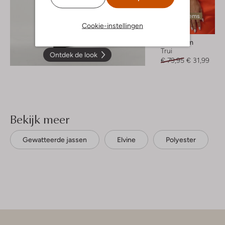
Laatste items
Cookie-instellingen
-60%
Modström
Trui
Ontdek de look
€ 79,95
€ 31,99
Bekijk meer
Gewatteerde jassen
Elvine
Polyester