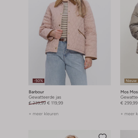
-50%
Nieuw
Barbour
Mos Mos
Gewatteerde jas
Gewattee
€ 239,99
€ 119,99
€ 299,99
+ meer kleuren
+ meer k