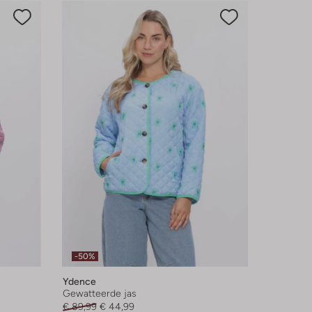
-50%
Ydence
Gewatteerde jas
€ 89,99
€ 44,99