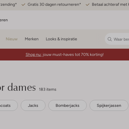
erzending*
Gratis 30 dagen retourneren*
Betaal achteraf met 
eren
Nieuw
Merken
Looks & inspiratie
Shop nu:
jouw must-haves tot 70% korting!
or dames
183 items
hcoats
Jacks
Bomberjacks
Spijkerjassen