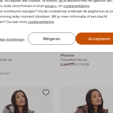
p "Accepteer alle cookies" te klikken, ga je akkoord met het gebruik van 
es zoals omschreven in onze
privacy-
en
cookieverklaring
.
 je voorkeuren wijzigen? Via de cookieknop onderaan de pagina kun je j
mming ieder moment intrekken. Wil je meer informatie of een klacht
nen? Ga naar onze
cookieverklaring
.
Weigeren
Accepteren
kie-instellingen
Laatste maten
-50%
Moscow
rde jas
Gewatteerde jas
€ 229,99
€ 114,99
leuren