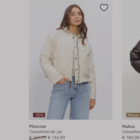
-50%
Nieuw
Moscow
Nukus
Gewatteerde jas
Gewattee
€ 269,99
€ 134,99
€ 189,99