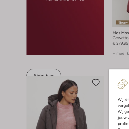
Nieuw
Mos Mos
Gewattee
€ 279,99
+ meer k
Shop hier
Wij, e
vergel
Wij ge
jouw v
profie