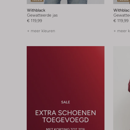
Withblack
Withblac
Gewatteerde jas
Gewattee
€ 119,99
€ 119,99
+ meer kleuren
+ meer k