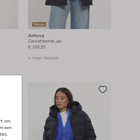
Nieuw
Airforce
Gewatteerde jas
€ 269,95
+ meer kleuren
rt, om
om een
ies.