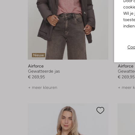
Door o
cooki
Wil je
toeste
indie
Coo
Nieuw
Nieuw
Airforce
Airforce
Gewatteerde jas
Gewattee
€ 269,95
€ 269,95
+ meer kleuren
+ meer k