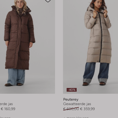
-40%
Peuterey
rde jas
Gewatteerde jas
€ 160,99
€ 600,00
€ 359,99
leuren
+ meer kleuren