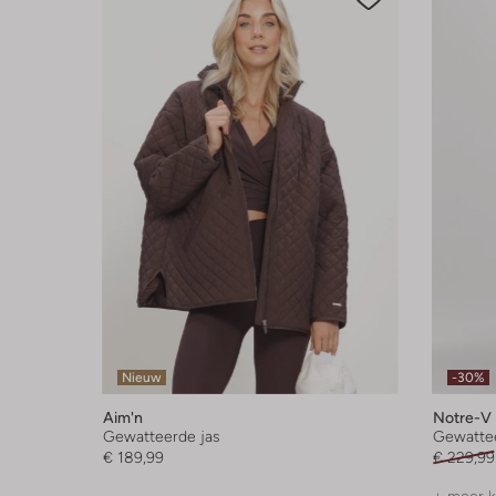
Nieuw
-30%
Aim'n
Notre-V
Gewatteerde jas
Gewattee
€ 189,99
€ 229,99
+ meer k