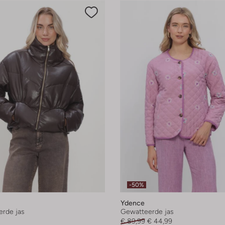
-50%
Ydence
rde jas
Gewatteerde jas
€ 89,99
€ 44,99