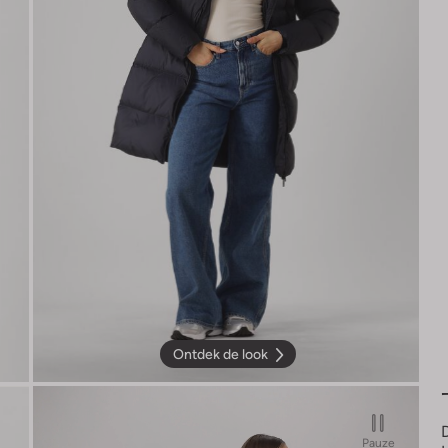
Ontdek de look
Pauze