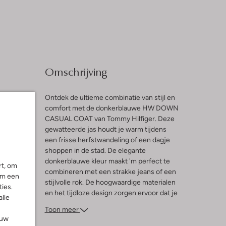
Omschrijving
Ontdek de ultieme combinatie van stijl en
comfort met de donkerblauwe HW DOWN
CASUAL COAT van Tommy Hilfiger. Deze
l
gewatteerde jas houdt je warm tijdens
een frisse herfstwandeling of een dagje
shoppen in de stad. De elegante
donkerblauwe kleur maakt 'm perfect te
rt, om
combineren met een strakke jeans of een
om een
stijlvolle rok. De hoogwaardige materialen
ies.
en het tijdloze design zorgen ervoor dat je
alle
er altijd modieus uitziet, ongeacht de
Toon meer
gelegenheid. Laat de kou je niet
ouw
tegenhouden en geniet van de