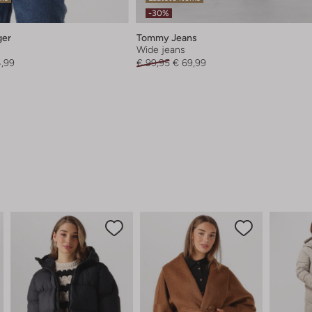
-30%
ger
Tommy Jeans
Wide jeans
4,99
€ 99,95
€ 69,99