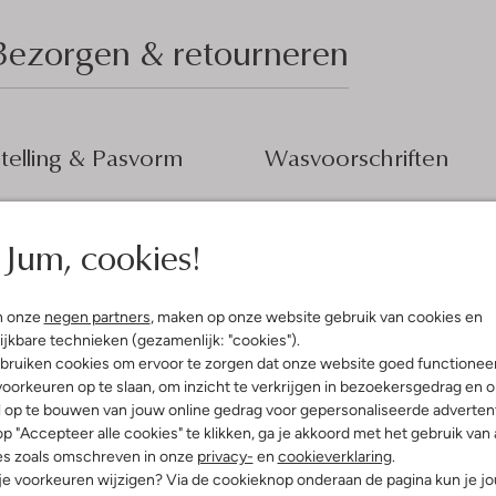
Bezorgen & retourneren
elling & Pasvorm
Wasvoorschriften
erblauw
Normaal wassen op 30 °C
fen
Jum, cookies!
Niet strijken
innenkant:
Polyester
erecycled Polyester
Kan niet in de droogtromme
ercentages:
100% Polyester
Niet chemisch reinigen
n onze
negen partners
, maken op onze website gebruik van cookies en
versized
ijkbare technieken (gezamenlijk: "cookies").
Niet bleken
puchon
bruiken cookies om ervoor te zorgen dat onze website goed functionee
g
oorkeuren op te slaan, om inzicht te verkrijgen in bezoekersgedrag en 
l op te bouwen van jouw online gedrag voor gepersonaliseerde advertent
p "Accepteer alle cookies" te klikken, ga je akkoord met het gebruik van 
es zoals omschreven in onze
privacy-
en
cookieverklaring
.
 je voorkeuren wijzigen? Via de cookieknop onderaan de pagina kun je j