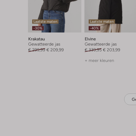
Laatste maten
Laatste maten
-30%
-40%
Krakatau
Elvine
Gewatteerde jas
Gewatteerde jas
€ 299,99
€ 209,99
€ 339,95
€ 203,99
+ meer kleuren
Ge