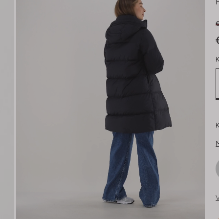
K
K
V