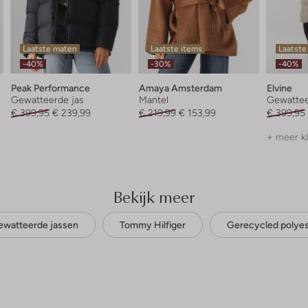
Laatste maten
Laatste items
Laatste
-40%
-30%
-40%
Peak Performance
Amaya Amsterdam
Elvine
Gewatteerde jas
Mantel
Gewattee
€ 399,95
€ 239,99
€ 219,99
€ 153,99
€ 399,95
+ meer k
Bekijk meer
watteerde jassen
Tommy Hilfiger
Gerecycled polyes