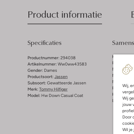
Product informatie
Specificaties
Samenst
Kleur:
Donk
Productnummer:
294038
Patroon:
Ef
Artikelnummer:
Ww0ww43583
Materiaal b
Gender:
Dames
Materiaal:
G
Productsoort:
Jassen
Materiaalp
Subsoort:
Gewatteerde Jassen
Wij, e
Pasvorm:
O
Merk:
Tommy Hilfiger
vergel
Halslijn:
Ca
Model:
Hw Down Casual Coat
Wij ge
Lengte:
Lan
jouw v
profie
Door o
cooki
Wil je