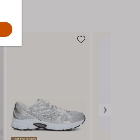
veelzijdigheid van deze prachtige jas. Een
must-have voor elke dame die houdt van
een stijlvolle en praktische garderobe.
Laatste items