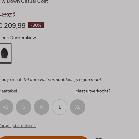
Hw Down Casual Coat
€ 299,95
€ 209,99
-30%
leur:
Donkerblauw
ies je maat:
Dit item valt normaal, kies je eigen maat
Maattabel
Maat uitverkocht?
XS
S
M
L
XL
ergelijkbare items