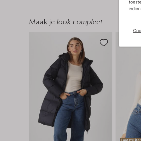
toeste
indie
Maak je
look compleet
Coo
Laatste it