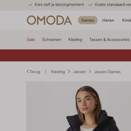
Kies zelf je bezorgmoment
Gratis standaard v
Dames
Heren
Kind
Sale
Schoenen
Kleding
Tassen & Accessoires
Terug
Kleding
Jassen
Jassen Dames