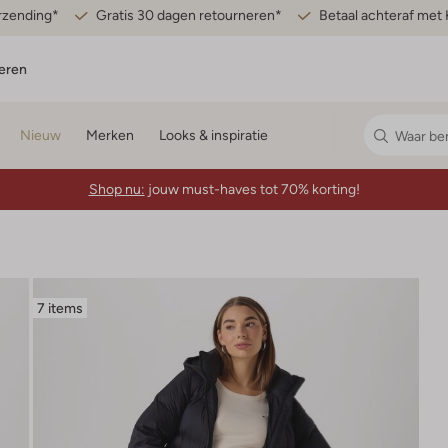
erzending*
Gratis 30 dagen retourneren*
Betaal achteraf met 
eren
Nieuw
Merken
Looks & inspiratie
Shop nu:
jouw must-haves tot 70% korting!
7 items