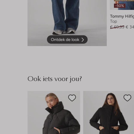
-50%
Tommy Hilfi
Top
€ 69,99
€ 3
Ontdek de look
Ook iets voor jou?