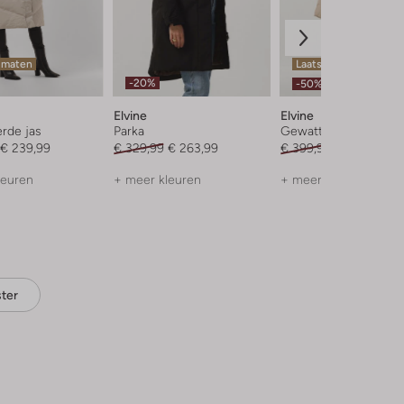
 maten
Laatste item
-20%
-50%
Elvine
Elvine
rde jas
Parka
Gewatteerde jas
€ 239,99
€ 329,99
€ 263,99
€ 399,95
€ 199,99
leuren
+ meer kleuren
+ meer kleuren
ter