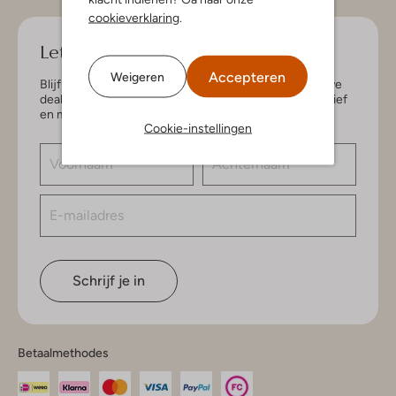
cookieverklaring
.
Let's keep in touch!
Accepteren
Weigeren
Blijf op de hoogte van de nieuwste items en exclusieve
deals, speciaal voor jou. Schrijf je in voor de nieuwsbrief
en maak kans op € 150,- shoptegoed.
Cookie-instellingen
Schrijf je in
Betaalmethodes