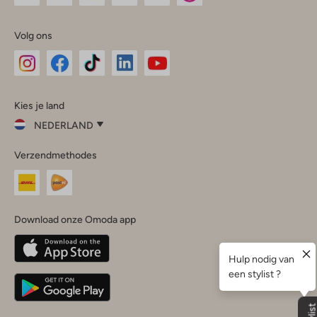
Volg ons
Omoda
Omoda
Omoda
Omoda
Omoda
Kies je land
Instagram
Facebook
TikTok
LinkedIn
YouTube
NEDERLAND
Kies
Verzendmethodes
je
Sluit
land
Nederland
België
(Nederlands)
Download onze Omoda app
Belgique
(Français)
Deutschland