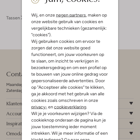
Wij, en onze
negen partners
, maken op
Tassen
Handtassen Dames
onze website gebruik van cookies en
vergelijkbare technieken (gezamenlijk:
"cookies").
Wij gebruiken cookies om ervoor te
zorgen dat onze website goed
functioneert, om jouw voorkeuren op
te slaan, om inzicht te verkrijgen in
bezoekersgedrag en om een profiel op
Contact
te bouwen van jouw online gedrag voor
gepersonaliseerde advertenties. Door
Maandag - Vrijdag 09:00 - 19:00 uur
op "Accepteer alle cookies" te klikken,
Zaterdag 09:00 - 17:00 uur
ga je akkoord met het gebruik van alle
cookies zoals omschreven in onze
Klantenservice
privacy-
en
cookieverklaring
.
Account
Wil je je voorkeuren wijzigen? Via de
cookieknop onderaan de pagina kun je
Inspiratie
jouw toestemming ieder moment
Omoda
intrekken. Wil je meer informatie of een
klacht indienen? Ga naar onze