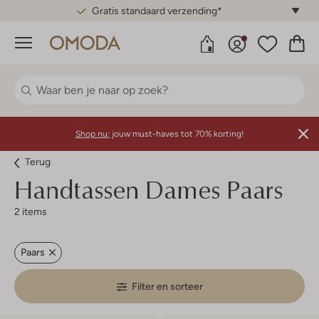
Gratis standaard verzending*
Menu
Shop nu:
jouw must-haves tot 70% korting!
Terug
Handtassen Dames Paars
2 items
Paars
Filter en sorteer