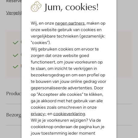
Reserveer direct in een van onze 37 boutiques
Jum, cookies!
Vergelijkbare items
Wij, en onze
negen partners
, maken op
onze website gebruik van cookies en
vergelijkbare technieken (gezamenlijk:
Gratis verzending
vanaf €75,-
"cookies").
Wij gebruiken cookies om ervoor te
Gratis retourneren
binnen 30 dagen*
zorgen dat onze website goed
functioneert, om jouw voorkeuren op
Betaal achteraf
met Klarna
te slaan, om inzicht te verkrijgen in
bezoekersgedrag en om een profiel op
te bouwen van jouw online gedrag voor
gepersonaliseerde advertenties. Door
Product informatie
op "Accepteer alle cookies" te klikken,
ga je akkoord met het gebruik van alle
cookies zoals omschreven in onze
privacy-
en
cookieverklaring
.
Bezorgen & retourneren
Wil je je voorkeuren wijzigen? Via de
cookieknop onderaan de pagina kun je
jouw toestemming ieder moment