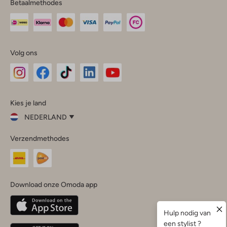
Betaalmethodes
Volg ons
Omoda
Omoda
Omoda
Omoda
Omoda
Kies je land
Instagram
Facebook
TikTok
LinkedIn
YouTube
NEDERLAND
Kies
Verzendmethodes
je
Sluit
land
Nederland
België
(Nederlands)
Download onze Omoda app
Belgique
(Français)
Deutschland