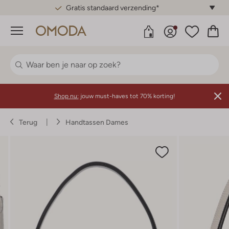
Gratis standaard verzending*
Menu
Shop nu:
jouw must-haves tot 70% korting!
Terug
Handtassen Dames