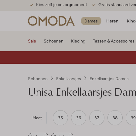
Kies zelf je bezorgmoment
Gratis standaard v
Dames
Heren
Kind
Sale
Schoenen
Kleding
Tassen & Accessoires
Schoenen
Enkellaarsjes
Enkellaarsjes Dames
Unisa
Enkellaarsjes Da
Maat
35
36
37
38
39