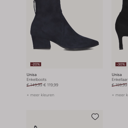
-20%
-30%
Unisa
Unisa
Enkelboots
Enkellaar
€ 149,99
€ 119,99
€ 159,99
+ meer kleuren
+ meer k