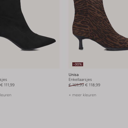
-30%
Unisa
sjes
Enkellaarsjes
€ 111,99
€ 169,99
€ 118,99
leuren
+ meer kleuren