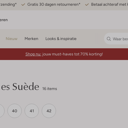
erzending*
Gratis 30 dagen retourneren*
Betaal achteraf met 
eren
Nieuw
Merken
Looks & inspiratie
Shop nu:
jouw must-haves tot 70% korting!
mes Suède
16 items
40
41
42