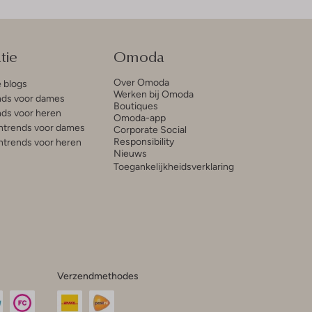
tie
Omoda
Over Omoda
e blogs
Werken bij Omoda
ds voor dames
Boutiques
ds voor heren
Omoda-app
trends voor dames
Corporate Social
Responsibility
trends voor heren
Nieuws
Toegankelijkheidsverklaring
Verzendmethodes