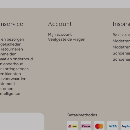
enservice
Account
Inspira
Mijn account
Bekijk all
n en bezorgen
Veelgestelde vragen
Modetren
gelijkheden
Modetren
n retourneren
Schoenen
anmelden
aat en onderhoud
Schoenen
en onderhoud
r kortingscodes
en klachten
e voorwaarden
tatement
atement
 Intelligence
Betaalmethodes