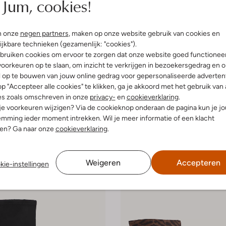
Jum, cookies!
n onze
negen partners
, maken op onze website gebruik van cookies en
ijkbare technieken (gezamenlijk: "cookies").
bruiken cookies om ervoor te zorgen dat onze website goed functionee
Nieuw
oorkeuren op te slaan, om inzicht te verkrijgen in bezoekersgedrag en 
l op te bouwen van jouw online gedrag voor gepersonaliseerde advertent
Unisa
p "Accepteer alle cookies" te klikken, ga je akkoord met het gebruik van 
sjes
Enkellaarsjes
es zoals omschreven in onze
privacy-
en
cookieverklaring
.
€ 179,99
 je voorkeuren wijzigen? Via de cookieknop onderaan de pagina kun je j
leuren
+ meer kleuren
mming ieder moment intrekken. Wil je meer informatie of een klacht
nen? Ga naar onze
cookieverklaring
.
Weigeren
Accepteren
kie-instellingen