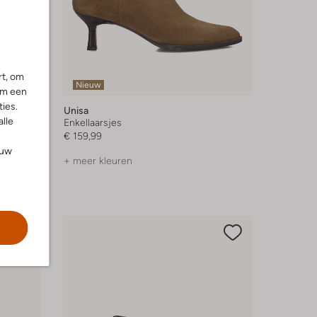
rt, om
Nieuw
om een
ies.
Unisa
alle
Enkellaarsjes
€ 159,99
ouw
+ meer kleuren