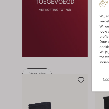
Wij, e
vergel
Wij ge
Nieuw
jouw v
profie
Unisa
Door o
Enkellaar
cooki
€ 179,99
Wil je
+ meer k
toeste
indie
Shop hier
Coo