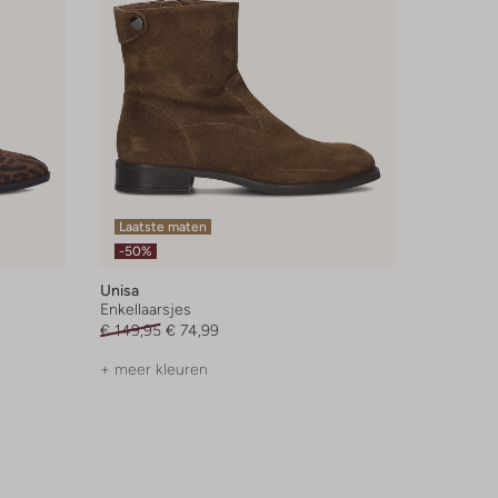
Laatste maten
-50%
Unisa
Enkellaarsjes
€ 149,95
€ 74,99
+ meer kleuren