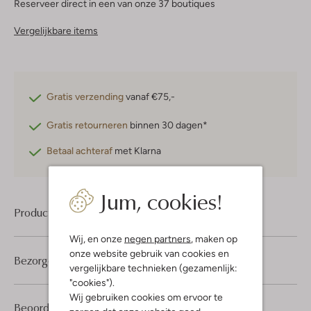
Reserveer direct in een van onze 37 boutiques
Vergelijkbare items
Gratis verzending
vanaf €75,-
Gratis retourneren
binnen 30 dagen*
Betaal achteraf
met Klarna
Jum, cookies!
Product informatie
Wij, en onze
negen partners
, maken op
onze website gebruik van cookies en
Bezorgen & retourneren
vergelijkbare technieken (gezamenlijk:
"cookies").
Wij gebruiken cookies om ervoor te
1
5
Beoordelingen
(1)
5