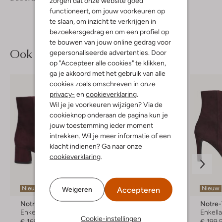
/5
zorgen dat onze website goed
Sterren
functioneert, om jouw voorkeuren op
te slaan, om inzicht te verkrijgen in
bezoekersgedrag en om een profiel op
te bouwen van jouw online gedrag voor
Ook iets voor jou?
gepersonaliseerde advertenties. Door
op "Accepteer alle cookies" te klikken,
ga je akkoord met het gebruik van alle
cookies zoals omschreven in onze
privacy-
en
cookieverklaring
.
Wil je je voorkeuren wijzigen? Via de
cookieknop onderaan de pagina kun je
jouw toestemming ieder moment
intrekken. Wil je meer informatie of een
klacht indienen? Ga naar onze
cookieverklaring
.
Accepteren
Nieuw
-20%
Nieuw
Weigeren
Notre-V
Peter Kaiser
Notre
Enkellaarsjes
Enkellaarsjes
Enkell
Cookie-instellingen
€ 169,99
€ 199,99
€ 159,99
€ 199,