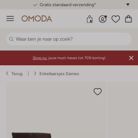
Gratis standaard verzending*
Menu
Shop nu:
jouw must-haves tot 70% korting!
Terug
Enkellaarsjes Dames