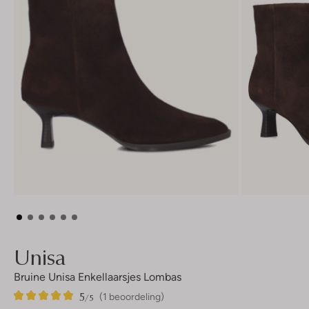
Unisa
Bruine Unisa Enkellaarsjes Lombas
5
1
5
/5
(1 beoordeling)