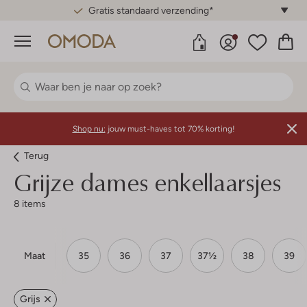
Gratis standaard verzending*
Menu
Shop nu:
jouw must-haves tot 70% korting!
Terug
Grijze dames enkellaarsjes
8 items
Maat
35
36
37
37½
38
39
Grijs