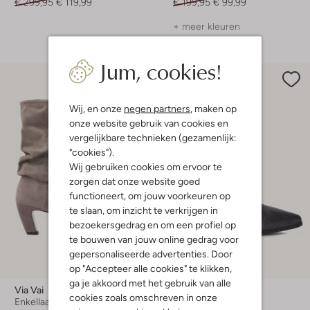
€ 299,95
€ 119,99
€ 199,95
€ 99,99
+ meer kleuren
Jum, cookies!
Wij, en onze
negen partners
, maken op
onze website gebruik van cookies en
vergelijkbare technieken (gezamenlijk:
"cookies").
Wij gebruiken cookies om ervoor te
zorgen dat onze website goed
functioneert, om jouw voorkeuren op
te slaan, om inzicht te verkrijgen in
bezoekersgedrag en om een profiel op
te bouwen van jouw online gedrag voor
gepersonaliseerde advertenties. Door
Laatste item
op "Accepteer alle cookies" te klikken,
-30%
ga je akkoord met het gebruik van alle
Via Vai
Via Vai
cookies zoals omschreven in onze
Enkellaarsjes
Enkelboots