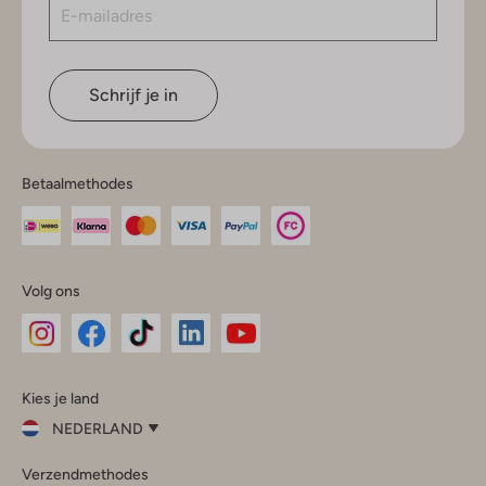
Schrijf je in
Betaalmethodes
Volg ons
Omoda
Omoda
Omoda
Omoda
Omoda
Kies je land
Instagram
Facebook
TikTok
LinkedIn
YouTube
NEDERLAND
Kies
Verzendmethodes
je