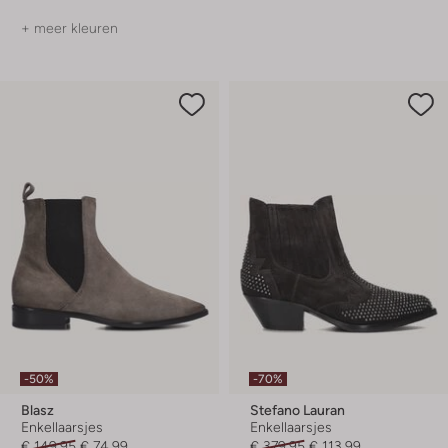
+ meer kleuren
-50%
-70%
Blasz
Stefano Lauran
Enkellaarsjes
Enkellaarsjes
€ 149,95
€ 74,99
€ 379,95
€ 113,99