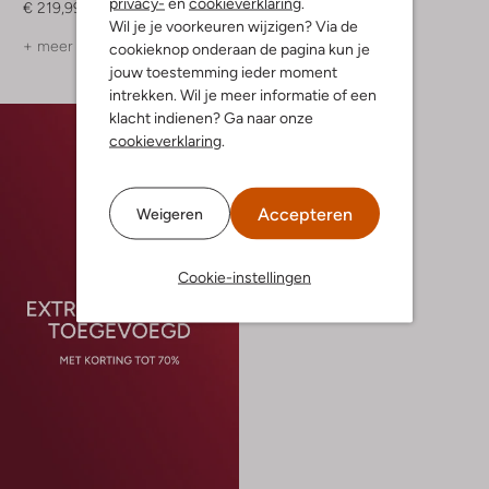
privacy-
en
cookieverklaring
.
€ 219,99
€ 199,99
€ 139,99
Wil je je voorkeuren wijzigen? Via de
+ meer kleuren
+ meer kleuren
cookieknop onderaan de pagina kun je
jouw toestemming ieder moment
intrekken. Wil je meer informatie of een
klacht indienen? Ga naar onze
cookieverklaring
.
Accepteren
Weigeren
Cookie-instellingen