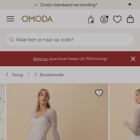
Gratis standaard verzending*
Menu
Shop nu:
jouw must-haves tot 70% korting!
Terug
Bruidsmode