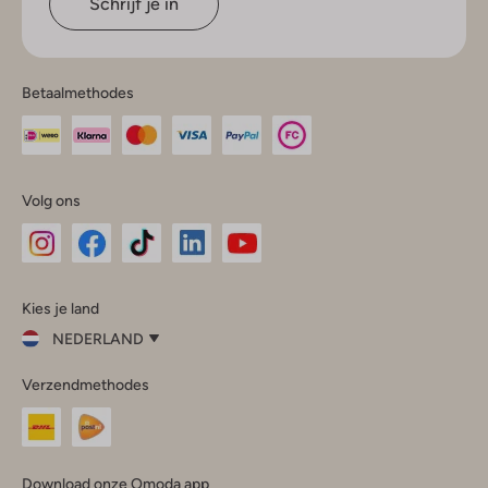
Schrijf je in
Betaalmethodes
Volg ons
Omoda
Omoda
Omoda
Omoda
Omoda
Kies je land
Instagram
Facebook
TikTok
LinkedIn
YouTube
NEDERLAND
Kies
Verzendmethodes
je
Sluit
land
Nederland
België
(Nederlands)
Download onze Omoda app