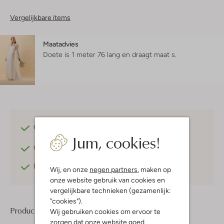
Vergelijkbare items
Maatadvies
Doete is 1 meter 76 lang en draagt maat s.
Gratis verzending
vanaf €75,-
Jum, cookies!
Gratis retourneren
binnen 30 dagen*
Betaal achteraf
met Klarna
Wij, en onze
negen partners
, maken op
onze website gebruik van cookies en
vergelijkbare technieken (gezamenlijk:
"cookies").
Product informatie
Wij gebruiken cookies om ervoor te
zorgen dat onze website goed