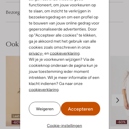
functioneert, om jouw voorkeuren op
te slaan, om inzicht te verkrijgen in
Bezorgen & retourneren
bezoekersgedrag en om een profiel op
te bouwen van jouw online gedrag voor
gepersonaliseerde advertenties. Door
op "Accepteer alle cookies" te klikken,
ga je akkoord met het gebruik van alle
Ook iets voor jou?
cookies zoals omschreven in onze
privacy-
en
cookieverklaring
.
Wil je je voorkeuren wijzigen? Via de
cookieknop onderaan de pagina kun je
jouw toestemming ieder moment
intrekken. Wil je meer informatie of een
klacht indienen? Ga naar onze
cookieverklaring
.
Accepteren
Weigeren
Laatste item
Laatste maten
-60%
-60%
-60%
Cookie-instellingen